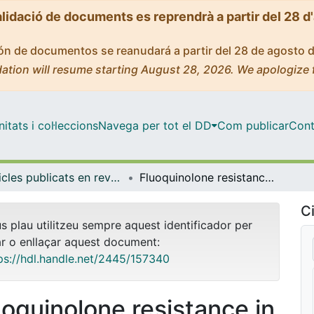
alidació de documents es reprendrà a partir del 28 d
ción de documentos se reanudará a partir del 28 de agosto 
ation will resume starting August 28, 2026. We apologize 
tats i col·leccions
Navega per tot el DD
Com publicar
Cont
Articles publicats en revistes (Ciències Clíniques)
Fluoquinolone resistance in Streptococcus pneumoniae
Ci
us plau utilitzeu sempre aquest identificador per
ar o enllaçar aquest document:
ps://hdl.handle.net/2445/157340
uoquinolone resistance in