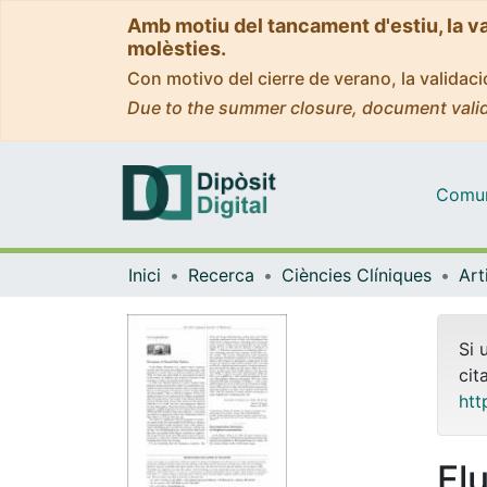
Amb motiu del tancament d'estiu, la v
molèsties.
Con motivo del cierre de verano, la valida
Due to the summer closure, document valid
Comuni
Inici
Recerca
Ciències Clíniques
Si 
cit
htt
Fl