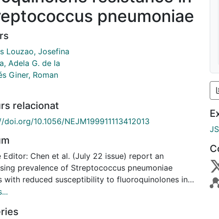
reptococcus pneumoniae
rs
es Louzao, Josefina
, Adela G. de la
rés Giner, Roman
rs relacionat
E
://doi.org/10.1056/NEJM199911113412013
J
um
C
 Editor: Chen et al. (July 22 issue) report an
asing prevalence of Streptococcus pneumoniae
s with reduced susceptibility to fluoroquinolones in
. We have found similar results in Barcelona,
...
.Of 2822 pneumococcal isolates studied in our
ries
ution from 1991 through 1998, 57 (2.0 percent) were