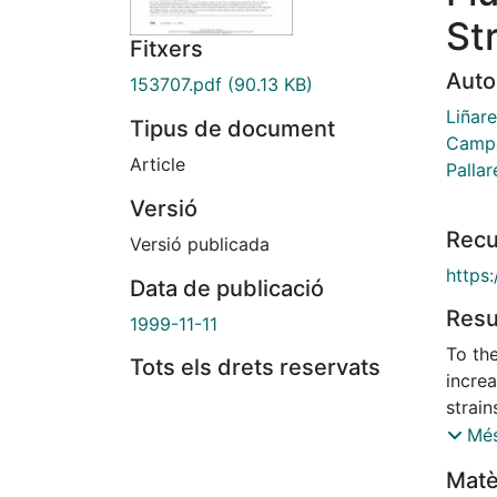
St
Fitxers
Auto
153707.pdf
(90.13 KB)
Liñar
Tipus de document
Campa
Article
Palla
Versió
Recu
Versió publicada
https
Data de publicació
Res
1999-11-11
To the
Tots els drets reservats
incre
strain
Canada
Més
Spain
Matè
instit