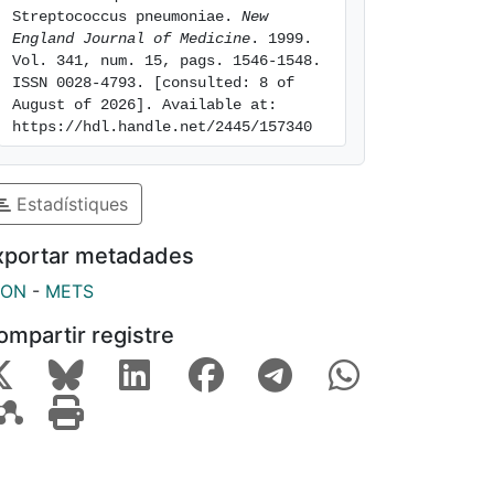
Streptococcus pneumoniae. 
New 
England Journal of Medicine
. 1999. 
Vol. 341, num. 15, pags. 1546-1548. 
ISSN 0028-4793. [consulted: 8 of 
August of 2026]. Available at: 
https://hdl.handle.net/2445/157340
Estadístiques
xportar metadades
SON
-
METS
ompartir registre