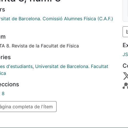
rs
sitat de Barcelona. Comissió Alumnes Física (C.A.F.)
um
E
 8. Revista de la Facultat de Física
J
ries
C
es d'estudiants
,
Universitat de Barcelona. Facultat
ica
leccions
a 8
gina completa de l'ítem