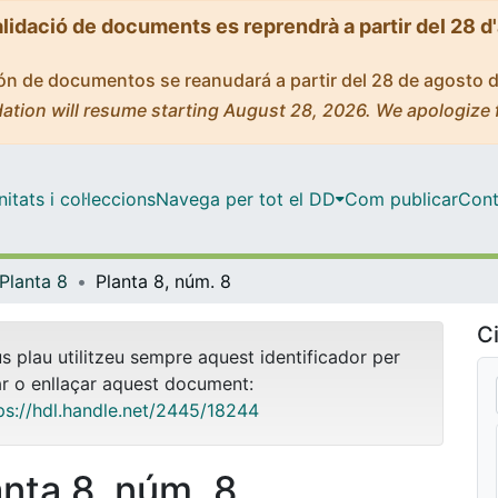
alidació de documents es reprendrà a partir del 28 d
ción de documentos se reanudará a partir del 28 de agosto 
ation will resume starting August 28, 2026. We apologize 
tats i col·leccions
Navega per tot el DD
Com publicar
Cont
Planta 8
Planta 8, núm. 8
Ci
us plau utilitzeu sempre aquest identificador per
ar o enllaçar aquest document:
ps://hdl.handle.net/2445/18244
anta 8, núm. 8