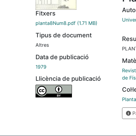
Auto
Fitxers
Univer
planta8Num8.pdf
(1.71 MB)
Tipus de document
Res
Altres
PLANTA
Data de publicació
Matè
1979
Revist
de Fís
Llicència de publicació
Col·
Plant
Pà