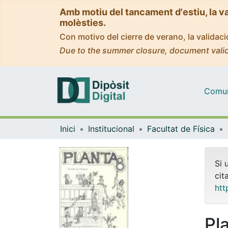
Amb motiu del tancament d'estiu, la v
molèsties.
Con motivo del cierre de verano, la valida
Due to the summer closure, document valid
Comuni
Inici
Institucional
Facultat de Física
Si 
cit
htt
Pl