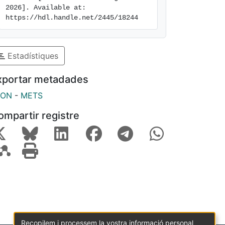
2026]. Available at: 
https://hdl.handle.net/2445/18244
Estadístiques
xportar metadades
SON
-
METS
ompartir registre
Recopilem i processem la vostra informació personal