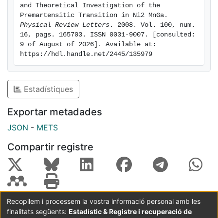
and Theoretical Investigation of the 
Premartensitic Transition in Ni2 MnGa. 
Physical Review Letters
. 2008. Vol. 100, num. 
16, pags. 165703. ISSN 0031-9007. [consulted: 
9 of August of 2026]. Available at: 
https://hdl.handle.net/2445/135979
Estadístiques
Exportar metadades
JSON
-
METS
Compartir registre
Recopilem i processem la vostra informació personal amb les
finalitats següents:
Estadístic & Registre i recuperació de
Coordinació:
CRAI UB
Avís legal
Metadades