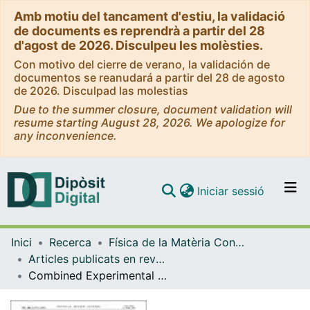
Amb motiu del tancament d'estiu, la validació
de documents es reprendrà a partir del 28
d'agost de 2026. Disculpeu les molèsties.
Con motivo del cierre de verano, la validación de
documentos se reanudará a partir del 28 de agosto
de 2026. Disculpad las molestias
Due to the summer closure, document validation will
resume starting August 28, 2026. We apologize for
any inconvenience.
(current)
Iniciar sessió
Comunitats i col·leccions
Inici
Recerca
Física de la Matèria Condensada
Navega per tot el DD
Articles publicats en revistes (Física de la Matèria Condensada)
Com publicar
Combined Experimental and Theoretical Investigation of the Premartensitic Transition in Ni2 MnGa
Contacte