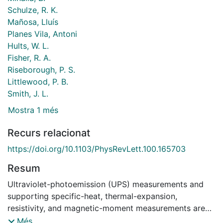
Schulze, R. K.
Mañosa, Lluís
Planes Vila, Antoni
Hults, W. L.
Fisher, R. A.
Riseborough, P. S.
Littlewood, P. B.
Smith, J. L.
Mostra 1 més
Recurs relacionat
https://doi.org/10.1103/PhysRevLett.100.165703
Resum
Ultraviolet-photoemission (UPS) measurements and
supporting specific-heat, thermal-expansion,
resistivity, and magnetic-moment measurements are
reported for the magnetic shape-memory alloy Ni 2
Més...