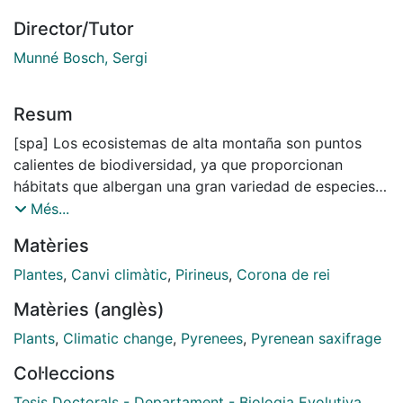
Director/Tutor
Munné Bosch, Sergi
Resum
[spa] Los ecosistemas de alta montaña son puntos
calientes de biodiversidad, ya que proporcionan
hábitats que albergan una gran variedad de especies
únicas. El clima por encima del límite forestal se
Més...
caracteriza por tener temperaturas extremas, elevada
Matèries
radiación solar y fuertes vientos, y se espera que las
condiciones ambientales sean aún más duras en el
Plantes
,
Canvi climàtic
,
Pirineus
,
Corona de rei
marco actual del cambio climático, lo que aumentará
Matèries (anglès)
la gravedad y la recurrencia de los eventos de sequía
y pondrá en peligro a muchas especies. En este
Plants
,
Climatic change
,
Pyrenees
,
Pyrenean saxifrage
contexto, la capacidad fisiológica para responder a
Col·leccions
estas condiciones ambientales severas determinará el
éxito de la supervivencia de las especies. Exploramos
Tesis Doctorals - Departament - Biologia Evolutiva,