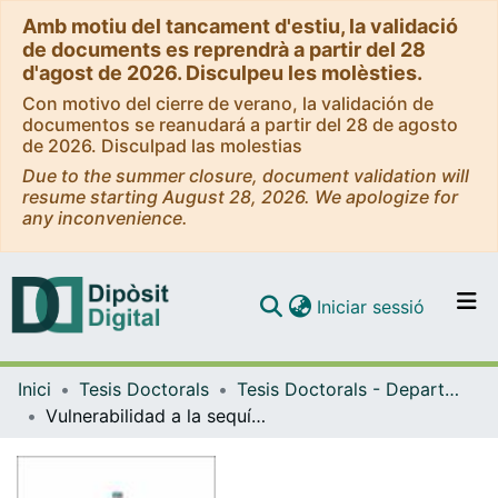
Amb motiu del tancament d'estiu, la validació
de documents es reprendrà a partir del 28
d'agost de 2026. Disculpeu les molèsties.
Con motivo del cierre de verano, la validación de
documentos se reanudará a partir del 28 de agosto
de 2026. Disculpad las molestias
Due to the summer closure, document validation will
resume starting August 28, 2026. We apologize for
any inconvenience.
(current)
Iniciar sessió
Comunitats i col·leccions
Inici
Tesis Doctorals
Tesis Doctorals - Departament - Biologia Evolutiva, Ecologia i Ciències Ambientals
Navega per tot el DD
Vulnerabilidad a la sequía de la especie de alta montaña Saxifraga longifolia
Com publicar
Contacte