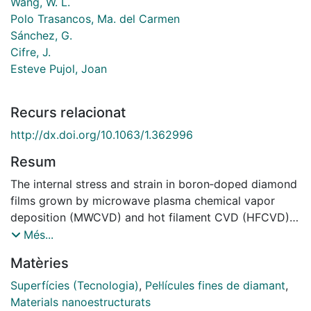
Wang, W. L.
Polo Trasancos, Ma. del Carmen
Sánchez, G.
Cifre, J.
Esteve Pujol, Joan
Recurs relacionat
http://dx.doi.org/10.1063/1.362996
Resum
The internal stress and strain in boron‐doped diamond
films grown by microwave plasma chemical vapor
deposition (MWCVD) and hot filament CVD (HFCVD)
were studied as a function of boron concentration.
Més...
The total stress (thermal+intrinsic) was tensile, and the
Matèries
stress and strain increased with boron concentration.
The stress and the strain measured in HFCVD samples
Superfícies (Tecnologia)
,
Pel·lícules fines de diamant
,
were greater than those of MWCVD samples at the
Materials nanoestructurats