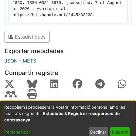
1850. ISSN 0021-8979. [consulted: 7 of August 
of 2026]. Available at: 
https://hdl.handle.net/2445/32238
Estadístiques
Exportar metadades
JSON
-
METS
Compartir registre
Recopilem i processem la vostra informació personal amb les
finalitats següents:
Estadístic & Registre i recuperació de
Coordinació:
CRAI UB
Avís legal
Metadades
subjectes a:
contrasenya
Configuració
Política de
Acord
Personalitzar
Declinar
D'acord
de cookies
privadesa
d'usuari