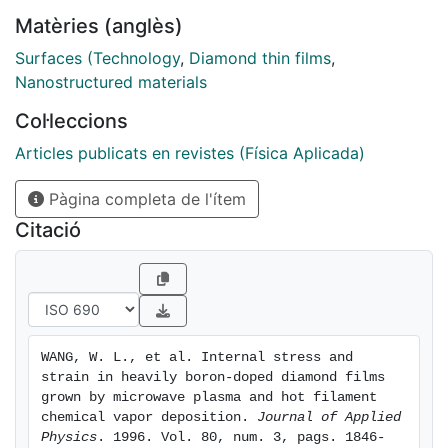
same boron concentration. The intrinsic tensile stress,
Matèries (anglès)
0.84 GPa, calculated by the grain boundary relaxation
model, was in good agreement with the experimental
Surfaces (Technology
,
Diamond thin films
,
value when the boron concentration in the films was
Nanostructured materials
below 0.3 at.%. At boron concentrations above 0.3
Col·leccions
at.%, the tensile stress was mainly caused by high
defect density, and induced by a node‐blocked sliding
Articles publicats en revistes (Física Aplicada)
effect at the grain boundary
Pàgina completa de l'ítem
Citació
WANG, W. L., et al. Internal stress and 
strain in heavily boron-doped diamond films 
grown by microwave plasma and hot filament 
chemical vapor deposition. 
Journal of Applied 
Physics
. 1996. Vol. 80, num. 3, pags. 1846-