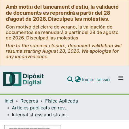
Amb motiu del tancament d'estiu, la validació
de documents es reprendrà a partir del 28
d'agost de 2026. Disculpeu les molèsties.
Con motivo del cierre de verano, la validación de
documentos se reanudará a partir del 28 de agosto
de 2026. Disculpad las molestias
Due to the summer closure, document validation will
resume starting August 28, 2026. We apologize for
any inconvenience.
(current)
Iniciar sessió
Comunitats i col·leccions
Inici
Recerca
Física Aplicada
Navega per tot el DD
Articles publicats en revistes (Física Aplicada)
Com publicar
Internal stress and strain in heavily boron-doped diamond films grown by microwave plasma and hot filament chemical vapor deposition
Contacte