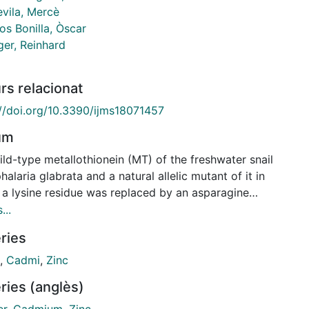
vila, Mercè
os Bonilla, Òscar
ger, Reinhard
rs relacionat
://doi.org/10.3390/ijms18071457
um
ld-type metallothionein (MT) of the freshwater snail
alaria glabrata and a natural allelic mutant of it in
 a lysine residue was replaced by an asparagine
ue, were recombinantly expressed and analyzed for
...
 metal-binding features with respect to Cd2+, Zn2+
ries
u+, applying spectroscopic and mass-spectrometric
s. In addition, the upregulation of the Biomphalaria
,
Cadmi
,
Zinc
ata MT gene was assessed by quantitative real-time
ries (anglès)
tion PCR. The two recombinant proteins revealed to
y similar in most of their metal binding features.