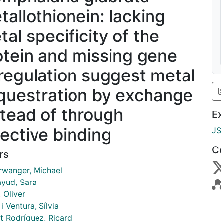
tallothionein: lacking
tal specificity of the
otein and missing gene
regulation suggest metal
questration by exchange
stead of through
E
lective binding
J
C
rs
rwanger, Michael
ayud, Sara
 Oliver
 i Ventura, Sílvia
at Rodríguez, Ricard