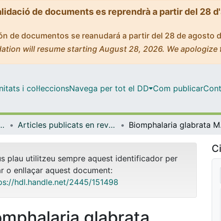
alidació de documents es reprendrà a partir del 28 d
ción de documentos se reanudará a partir del 28 de agosto 
ation will resume starting August 28, 2026. We apologize 
tats i col·leccions
Navega per tot el DD
Com publicar
Cont
icrobiologia i Estadística
Articles publicats en revistes (Genètica, Microbiologia i Estadística)
Biomphalaria glabrata Metall
Ci
us plau utilitzeu sempre aquest identificador per
ar o enllaçar aquest document:
ps://hdl.handle.net/2445/151498
omphalaria glabrata