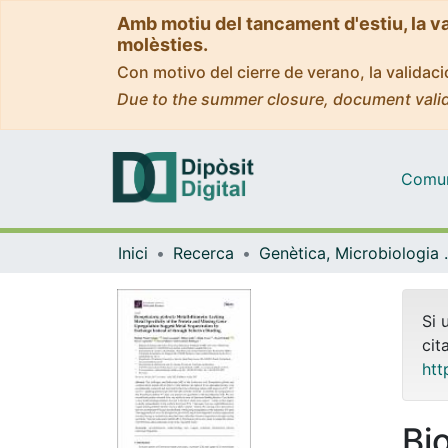
Amb motiu del tancament d'estiu, la v
molèsties.
Con motivo del cierre de verano, la valida
Due to the summer closure, document valid
Comuni
Inici
Recerca
Genètica, M
Si 
cit
htt
Bi