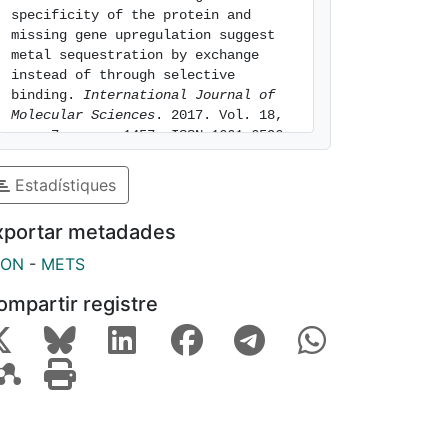
specificity of the protein and 
missing gene upregulation suggest 
metal sequestration by exchange 
instead of through selective 
binding. 
International Journal of 
Molecular Sciences
. 2017. Vol. 18, 
num. 7, pags. 1457. ISSN 1661-6596. 
[consulted: 8 of August of 2026]. 
Available at: 
Estadístiques
https://hdl.handle.net/2445/151498
xportar metadades
SON
-
METS
ompartir registre