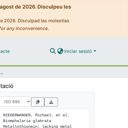
'agost de 2026. Disculpeu les
de 2026. Disculpad las molestias
for any inconvenience.
acte
Iniciar sessió
othionein: lacking metal specificity of the protein and missing gene upregulation suggest metal sequestration by exchange instead of through selective binding
tació
NIEDERWANGER, Michael, et al. 
Biomphalaria glabrata 
Metallothionein: lacking metal 