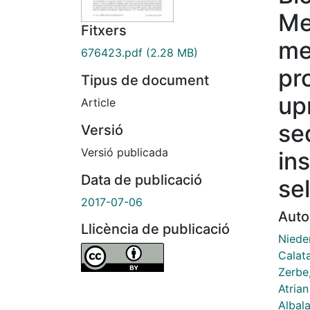
Me
Fitxers
me
676423.pdf
(2.28 MB)
pr
Tipus de document
up
Article
se
Versió
Versió publicada
in
Data de publicació
se
2017-07-06
Auto
Llicència de publicació
Niede
Calat
Zerbe,
Atrian
Albal