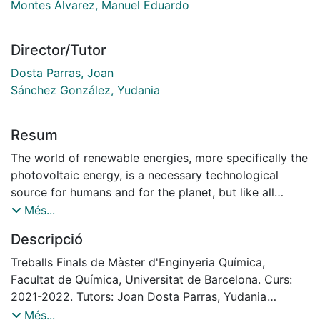
Montes Álvarez, Manuel Eduardo
Director/Tutor
Dosta Parras, Joan
Sánchez González, Yudania
Resum
The world of renewable energies, more specifically the
photovoltaic energy, is a necessary technological
source for humans and for the planet, but like all
technological sources it is progressing. This progress
Més...
it's related to a constant development of new
Descripció
materials and new technologies that must comply the
photoelectrical requirements demanded by a
Treballs Finals de Màster d'Enginyeria Química,
photovoltaic device.
Facultat de Química, Universitat de Barcelona. Curs:
As a booming material and technology, Cadmium
2021-2022. Tutors: Joan Dosta Parras, Yudania
Sulfide (CdS) thin films and Successive Ionic Layer
Sánchez González
Més...