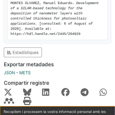
MONTES ÁLVAREZ, Manuel Eduardo. 
Development 
of a SILAR-based technology for the 
deposition of nanometer layers with 
controlled thickness for photovoltaic 
applications.
 [consulted: 6 of August of 
2026]. Available at: 
https://hdl.handle.net/2445/204929
Estadístiques
Exportar metadades
JSON
-
METS
Compartir registre
Recopilem i processem la vostra informació personal amb les