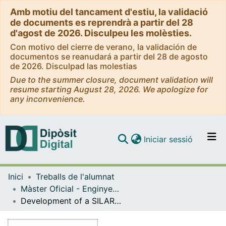
Amb motiu del tancament d'estiu, la validació
de documents es reprendrà a partir del 28
d'agost de 2026. Disculpeu les molèsties.
Con motivo del cierre de verano, la validación de
documentos se reanudará a partir del 28 de agosto
de 2026. Disculpad las molestias
Due to the summer closure, document validation will
resume starting August 28, 2026. We apologize for
any inconvenience.
(current)
Iniciar sessió
Comunitats i col·leccions
Inici
Treballs de l'alumnat
Navega per tot el DD
Màster Oficial - Enginyeria Química
Com publicar
Development of a SILAR-based technology for the deposition of nanometer layers with controlled thickness for photovoltaic applications
Contacte