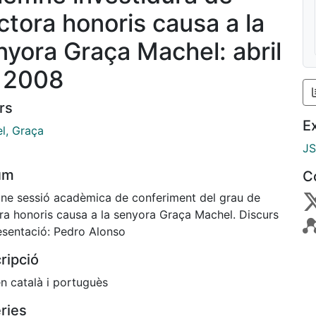
ctora honoris causa a la
nyora Graça Machel: abril
 2008
rs
E
l, Graça
J
um
C
ne sessió acadèmica de conferiment del grau de
ra honoris causa a la senyora Graça Machel. Discurs
esentació: Pedro Alonso
ripció
n català i portuguès
ries