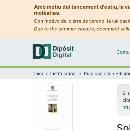
Amb motiu del tancament d'estiu, la v
molèsties.
Con motivo del cierre de verano, la valida
Due to the summer closure, document valid
Comuni
Inici
Institucional
Publicacions i Edici
Si 
cit
htt
So