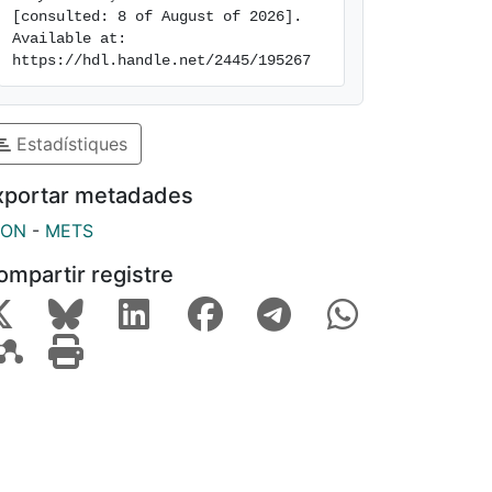
[consulted: 8 of August of 2026]. 
Available at: 
https://hdl.handle.net/2445/195267
Estadístiques
xportar metadades
SON
-
METS
ompartir registre