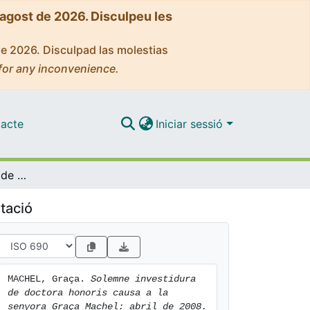
'agost de 2026. Disculpeu les
de 2026. Disculpad las molestias
for any inconvenience.
acte
Iniciar sessió
Solemne investidura de doctora honoris causa a la senyora Graça Machel: abril de 2008
tació
MACHEL, Graça. 
Solemne investidura 
de doctora honoris causa a la 
senyora Graça Machel: abril de 2008.