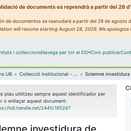
alidació de documents es reprendrà a partir del 28 d
ción de documentos se reanudará a partir del 28 de agosto 
ation will resume starting August 28, 2026. We apologize 
tats i col·leccions
Navega per tot el DD
Com publicar
Cont
ons UB
Col·lecció Institucional - eBooks - (Publicacions i Edicions UB)
Ci
us plau utilitzeu sempre aquest identificador per
ar o enllaçar aquest document:
ps://hdl.handle.net/2445/195267
lemne investidura de