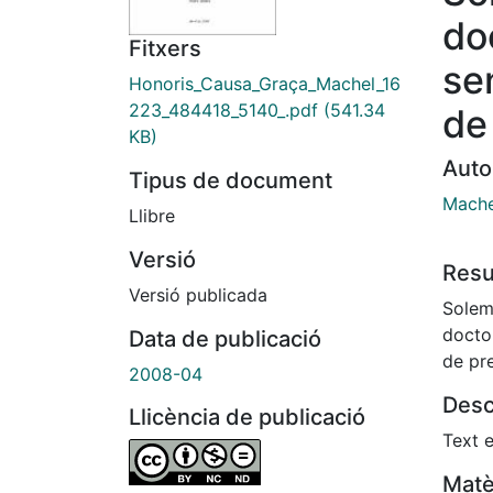
do
Fitxers
se
Honoris_Causa_Graça_Machel_16
223_484418_5140_.pdf
(541.34
de
KB)
Auto
Tipus de document
Mache
Llibre
Versió
Res
Versió publicada
Solem
docto
Data de publicació
de pr
2008-04
Desc
Llicència de publicació
Text e
Matè