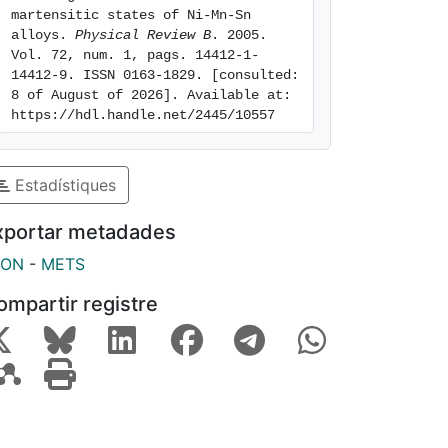
martensitic states of Ni-Mn-Sn 
alloys. 
Physical Review B
. 2005. 
Vol. 72, num. 1, pags. 14412-1-
14412-9. ISSN 0163-1829. [consulted: 
8 of August of 2026]. Available at: 
https://hdl.handle.net/2445/10557
Estadístiques
xportar metadades
SON
-
METS
ompartir registre