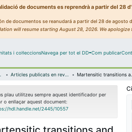
alidació de documents es reprendrà a partir del 28 d
ción de documentos se reanudará a partir del 28 de agosto 
ation will resume starting August 28, 2026. We apologize 
tats i col·leccions
Navega per tot el DD
Com publicar
Cont
trofísica
Articles publicats en revistes (Física Quàntica i Astrofísica)
Martensitic transitions and the nat
Ci
us plau utilitzeu sempre aquest identificador per
ar o enllaçar aquest document:
ps://hdl.handle.net/2445/10557
rtensitic transitions and