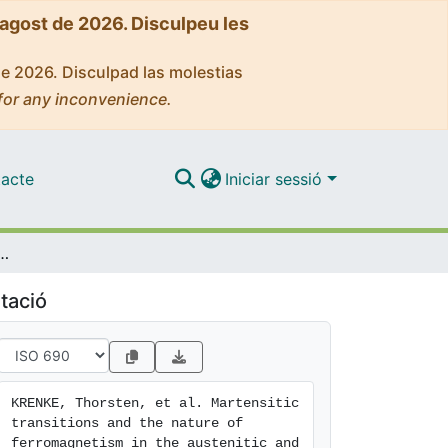
'agost de 2026. Disculpeu les
de 2026. Disculpad las molestias
for any inconvenience.
acte
Iniciar sessió
ure of ferromagnetism in the austenitic and martensitic states of Ni-Mn-Sn alloys
tació
KRENKE, Thorsten, et al. Martensitic 
transitions and the nature of 
ferromagnetism in the austenitic and 