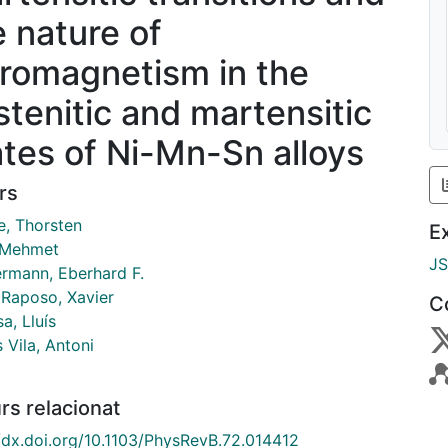
e nature of
rromagnetism in the
stenitic and martensitic
ates of Ni-Mn-Sn alloys
rs
e, Thorsten
E
 Mehmet
J
rmann, Eberhard F.
Raposo, Xavier
C
a, Lluís
 Vila, Antoni
rs relacionat
//dx.doi.org/10.1103/PhysRevB.72.014412