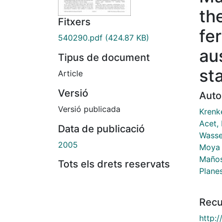
th
Fitxers
fe
540290.pdf
(424.87 KB)
au
Tipus de document
st
Article
Versió
Auto
Versió publicada
Krenk
Acet,
Data de publicació
Wasse
2005
Moya 
Maños
Tots els drets reservats
Planes
Recu
http: