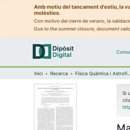
Amb motiu del tancament d'estiu, la v
molèsties.
Con motivo del cierre de verano, la valida
Due to the summer closure, document valid
Comuni
Inici
Recerca
Física Quàntica i As
Si 
cit
htt
Ma