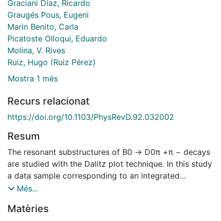
Graciani Díaz, Ricardo
Graugés Pous, Eugeni
Marin Benito, Carla
Picatoste Olloqui, Eduardo
Molina, V. Rives
Ruiz, Hugo (Ruiz Pérez)
Mostra 1 més
Recurs relacionat
https://doi.org/10.1103/PhysRevD.92.032002
Resum
The resonant substructures of B0 → D0π +π − decays
are studied with the Dalitz plot technique. In this study
a data sample corresponding to an integrated
luminosity of 3.0 fb−1 of pp collisions collected by the
Més...
LHCb detector is used. The branching fraction of the
Matèries
B0 → D0π +π − decay in the region m(D0π ±) > 2.1