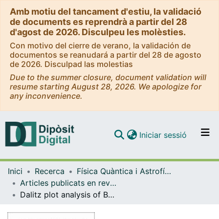
Amb motiu del tancament d'estiu, la validació
de documents es reprendrà a partir del 28
d'agost de 2026. Disculpeu les molèsties.
Con motivo del cierre de verano, la validación de
documentos se reanudará a partir del 28 de agosto
de 2026. Disculpad las molestias
Due to the summer closure, document validation will
resume starting August 28, 2026. We apologize for
any inconvenience.
(current)
Iniciar sessió
Comunitats i col·leccions
Inici
Recerca
Física Quàntica i Astrofísica
Navega per tot el DD
Articles publicats en revistes (Física Quàntica i Astrofísica)
Com publicar
Dalitz plot analysis of B0→D¯0π+π- decays
Contacte