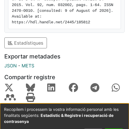
2015. Vol. 92, num. 032002, pags. 1-64. ISSN 
2470-0010. [consulted: 9 of August of 2026]. 
Available at: 
https://hdl.handle.net/2445/185812
Estadístiques
Exportar metadades
JSON
-
METS
Compartir registre
Recopilem i processem la vostra informació personal amb les
finalitats següents:
Estadístic & Registre i recuperació de
Coordinació:
CRAI UB
Avís legal
Metadades
subjectes a:
contrasenya