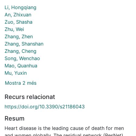
Li, Hongqiang
An, Zhixuan
Zuo, Shasha
Zhu, Wei
Zhang, Zhen
Zhang, Shanshan
Zhang, Cheng
Song, Wenchao
Mao, Quanhua
Mu, Yuxin
Mostra 2 més
Recurs relacionat
https://doi.org/10.3390/s21186043
Resum
Heart disease is the leading cause of death for men
and women globally. The residual network (ResNet)