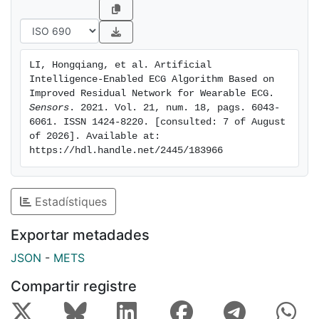
the model. Finally, the images are input into the
improved ResNet network for classification. The
average recognition rate of this classification
algorithm against seven types of arrhythmia signals
LI, Hongqiang, et al. Artificial 
(atrial fibrillation, atrial premature beat, ventricular
Intelligence-Enabled ECG Algorithm Based on 
premature beat, normal beat, ventricular tachycardia,
Improved Residual Network for Wearable ECG. 
atrial tachycardia, and sinus bradycardia) is 98.3%.
Sensors
. 2021. Vol. 21, num. 18, pags. 6043-
6061. ISSN 1424-8220. [consulted: 7 of August 
of 2026]. Available at: 
https://hdl.handle.net/2445/183966
Estadístiques
Exportar metadades
JSON
-
METS
Compartir registre