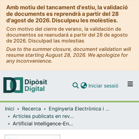
Amb motiu del tancament d'estiu, la validació
de documents es reprendrà a partir del 28
d'agost de 2026. Disculpeu les molèsties.
Con motivo del cierre de verano, la validación de
documentos se reanudará a partir del 28 de agosto
de 2026. Disculpad las molestias
Due to the summer closure, document validation will
resume starting August 28, 2026. We apologize for
any inconvenience.
(current)
Iniciar sessió
Comunitats i col·leccions
Inici
Recerca
Enginyeria Electrònica i Biomèdica
Navega per tot el DD
Articles publicats en revistes (Enginyeria Electrònica i Biomèdica)
Com publicar
Artificial Intelligence-Enabled ECG Algorithm Based on Improved Residual Network for Wearable ECG
Contacte