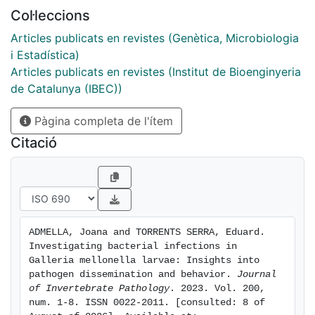
hemolymph under the microscope, we were able to
Col·leccions
describe where bacteria tend to disseminate. We also
quantified the number of bacteria in the hemolymph
Articles publicats en revistes (Genètica, Microbiologia
throughout the infection course and found significant
i Estadística)
differences between the different pathogens. With this
Articles publicats en revistes (Institut de Bioenginyeria
work, we aimed to better understand the behavior and
de Catalunya (IBEC))
dissemination of bacteria in the infected larvae.
Pàgina completa de l'ítem
Citació
ADMELLA, Joana and TORRENTS SERRA, Eduard. 
Investigating bacterial infections in 
Galleria mellonella larvae: Insights into 
pathogen dissemination and behavior. 
Journal 
of Invertebrate Pathology
. 2023. Vol. 200, 
num. 1-8. ISSN 0022-2011. [consulted: 8 of 