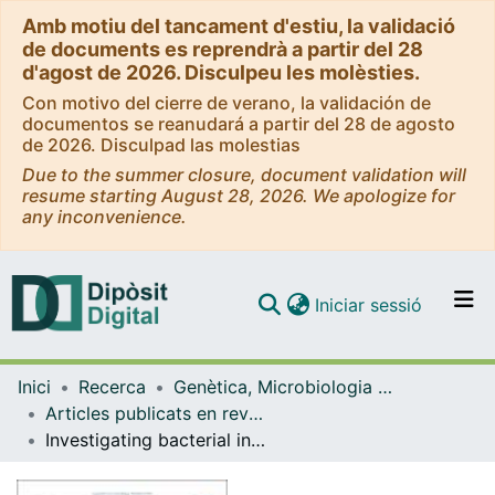
Amb motiu del tancament d'estiu, la validació
de documents es reprendrà a partir del 28
d'agost de 2026. Disculpeu les molèsties.
Con motivo del cierre de verano, la validación de
documentos se reanudará a partir del 28 de agosto
de 2026. Disculpad las molestias
Due to the summer closure, document validation will
resume starting August 28, 2026. We apologize for
any inconvenience.
(current)
Iniciar sessió
Comunitats i col·leccions
Inici
Recerca
Genètica, Microbiologia i Estadística
Navega per tot el DD
Articles publicats en revistes (Genètica, Microbiologia i Estadística)
Com publicar
Investigating bacterial infections in Galleria mellonella larvae: Insights into pathogen dissemination and behavior
Contacte