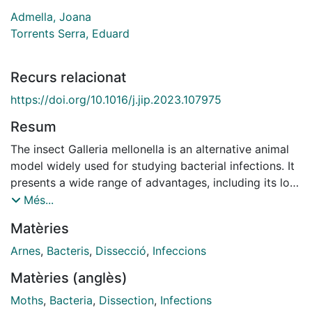
Admella, Joana
Torrents Serra, Eduard
Recurs relacionat
https://doi.org/10.1016/j.jip.2023.107975
Resum
The insect Galleria mellonella is an alternative animal
model widely used for studying bacterial infections. It
presents a wide range of advantages, including its low
cost, easy maintenance and lack of ethical constraints.
Més...
Among other features, their innate immune system is
Matèries
very similar to that of mammals. In this study, we
dissected several larvae infected with important
Arnes
,
Bacteris
,
Dissecció
,
Infeccions
human pathogens: Mycobacterium abscessus,
Matèries (anglès)
Staphylococcus aureus and Pseudomonas aeruginosa.
By observing the fat body, gut, trachea, and
Moths
,
Bacteria
,
Dissection
,
Infections