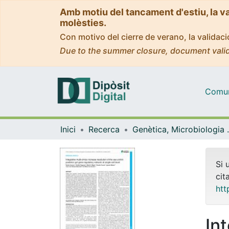
Amb motiu del tancament d'estiu, la v
molèsties.
Con motivo del cierre de verano, la valida
Due to the summer closure, document valid
Comuni
Inici
Recerca
Genètica, M
Si 
cit
htt
In