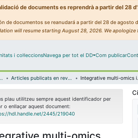
alidació de documents es reprendrà a partir del 28 d
ción de documentos se reanudará a partir del 28 de agosto 
ation will resume starting August 28, 2026. We apologize 
tats i col·leccions
Navega per tot el DD
Com publicar
Cont
icrobiologia i Estadística
Articles publicats en revistes (Genètica, Microbiologia i Estadística)
Integrative multi-omics inc
Ci
us plau utilitzeu sempre aquest identificador per
ar o enllaçar aquest document:
ps://hdl.handle.net/2445/219040
tegrative multi-omics