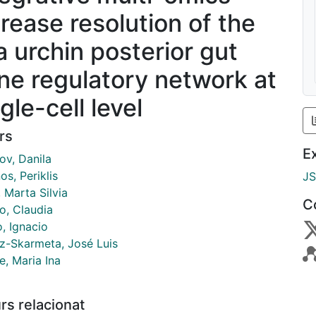
crease resolution of the
a urchin posterior gut
ne regulatory network at
gle-cell level
rs
E
ov, Danila
s, Periklis
J
 Marta Silvia
C
, Claudia
, Ignacio
-Skarmeta, José Luis
e, Maria Ina
rs relacionat