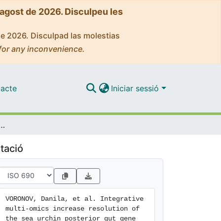
'agost de 2026. Disculpeu les
de 2026. Disculpad las molestias
for any inconvenience.
acte
Iniciar sessió
rease resolution of the sea urchin posterior gut gene regulatory network at single-cell level
tació
VORONOV, Danila, et al. Integrative 
multi-omics increase resolution of 
the sea urchin posterior gut gene 