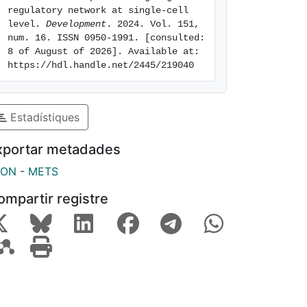
regulatory network at single-cell 
level. 
Development
. 2024. Vol. 151, 
num. 16. ISSN 0950-1991. [consulted: 
8 of August of 2026]. Available at: 
https://hdl.handle.net/2445/219040
Estadístiques
xportar metadades
SON
-
METS
ompartir registre