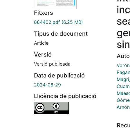
in
Fitxers
se
884402.pdf
(6.25 MB)
ge
Tipus de document
sin
Article
Versió
Auto
Versió publicada
Voron
Pagano
Data de publicació
Magri,
2024-08-29
Cuomo
Maeso
Llicència de publicació
Gómez
Arnon
Recu