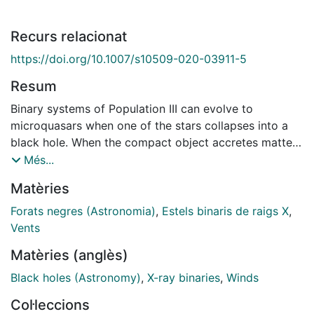
Recurs relacionat
https://doi.org/10.1007/s10509-020-03911-5
Resum
Binary systems of Population III can evolve to
microquasars when one of the stars collapses into a
black hole. When the compact object accretes matter
at a rate greater than the Eddington rate, powerful jets
Més...
and winds driven by strong radiation pressure should
Matèries
form. We investigate the structure of the jet-wind
system for a model of Population III microquasar on
Forats negres (Astronomia)
,
Estels binaris de raigs X
,
scales beyond the jet-wind formation region. Using
Vents
relativistic hydrodynamic simulations we find that the
Matèries (anglès)
ratio of kinetic power between the jet and the disk
wind determines the configuration of the system.
Black holes (Astronomy)
,
X-ray binaries
,
Winds
When the power is dominated by the wind, the jet fills
Col·leccions
a narrow channel, collimated by the dense outflow.