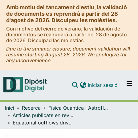
Amb motiu del tancament d'estiu, la validació
de documents es reprendrà a partir del 28
d'agost de 2026. Disculpeu les molèsties.
Con motivo del cierre de verano, la validación de
documentos se reanudará a partir del 28 de agosto
de 2026. Disculpad las molestias
Due to the summer closure, document validation will
resume starting August 28, 2026. We apologize for
any inconvenience.
(current)
Iniciar sessió
Comunitats i col·leccions
Inici
Recerca
Física Quàntica i Astrofísica
Navega per tot el DD
Articles publicats en revistes (Física Quàntica i Astrofísica)
Com publicar
Equatorial outflows driven by jets in Population III microquasars
Contacte