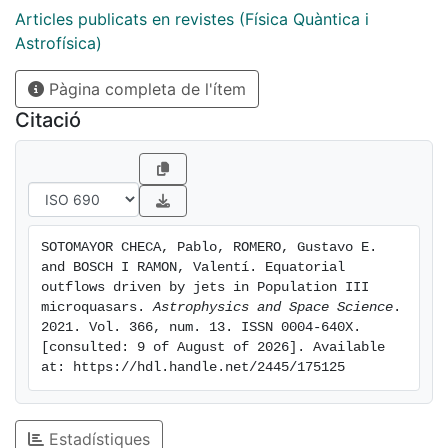
When the jet dominates the power of the system, part
Articles publicats en revistes (Física Quàntica i
of its energy is diverted turning the wind into a quasi-
Astrofísica)
equatorial flow, while the jet widens. From the results
Pàgina completa de l'ítem
of our simulations, we implement semi-analytical
calculations of the impact of the quasi-equatorial wind
Citació
on scales of the order of the size of the binary system.
Our results indicate that Population III microquasars
might inject gamma rays and relativistic particles into
the early intergalactic medium, contributing to its
reionization at large distances from the binary system.
SOTOMAYOR CHECA, Pablo, ROMERO, Gustavo E. 
and BOSCH I RAMON, Valentí. Equatorial 
outflows driven by jets in Population III 
microquasars. 
Astrophysics and Space Science
. 
2021. Vol. 366, num. 13. ISSN 0004-640X. 
[consulted: 9 of August of 2026]. Available 
at: https://hdl.handle.net/2445/175125
Estadístiques