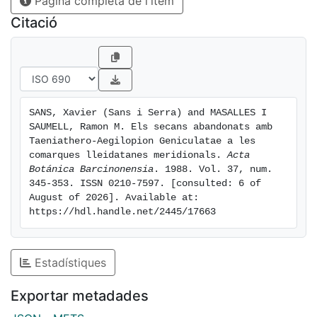
Pàgina completa de l'ítem
Citació
SANS, Xavier (Sans i Serra) and MASALLES I 
SAUMELL, Ramon M. Els secans abandonats amb 
Taeniathero-Aegilopion Geniculatae a les 
comarques lleidatanes meridionals. 
Acta 
Botánica Barcinonensia
. 1988. Vol. 37, num. 
345-353. ISSN 0210-7597. [consulted: 6 of 
August of 2026]. Available at: 
https://hdl.handle.net/2445/17663
Estadístiques
Exportar metadades