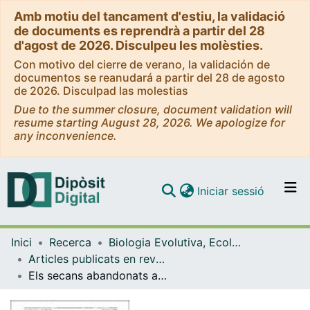
Amb motiu del tancament d'estiu, la validació
de documents es reprendrà a partir del 28
d'agost de 2026. Disculpeu les molèsties.
Con motivo del cierre de verano, la validación de
documentos se reanudará a partir del 28 de agosto
de 2026. Disculpad las molestias
Due to the summer closure, document validation will
resume starting August 28, 2026. We apologize for
any inconvenience.
(current)
Iniciar sessió
Comunitats i col·leccions
Inici
Recerca
Biologia Evolutiva, Ecologia i Ciències Ambientals
Navega per tot el DD
Articles publicats en revistes (Biologia Evolutiva, Ecologia i Ciències Ambientals)
Com publicar
Els secans abandonats amb Taeniathero-Aegilopion Geniculatae a les comarques lleidatanes meridionals
Contacte