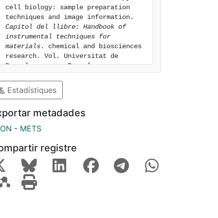
cell biology: sample preparation 
techniques and image information. 
Capítol del llibre: Handbook of 
instrumental techniques for 
materials
. chemical and biosciences 
research. Vol. Universitat de 
Barcelona, num. Barcelona, pags. 
Part III. [consulted: 6 of August of 
2026]. Available at: 
Estadístiques
https://hdl.handle.net/2445/31942
xportar metadades
SON
-
METS
ompartir registre