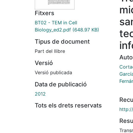
mi
Fitxers
sa
BT02 - TEM in Cell
Biology_ed2.pdf
(648.97 KB)
te
Tipus de document
in
Part del llibre
Auto
Versió
Cortad
Versió publicada
Garcí
Ferná
Data de publicació
2012
Recu
Tots els drets reservats
http:
Res
Trans