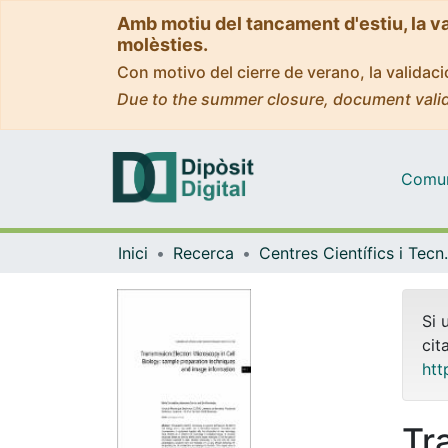
Amb motiu del tancament d'estiu, la v
molèsties.
Con motivo del cierre de verano, la valida
Due to the summer closure, document valid
Comuni
Inici
Recerca
Centres Científics i T
Si 
cit
htt
Tr