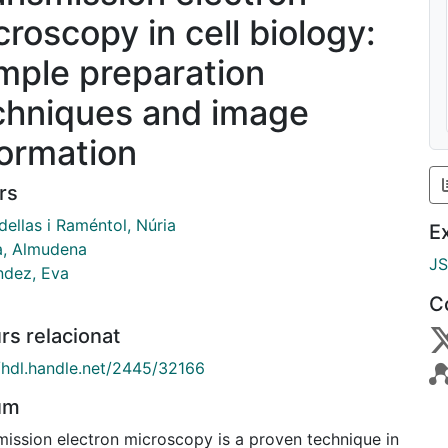
croscopy in cell biology:
mple preparation
chniques and image
formation
rs
ellas i Raméntol, Núria
E
a, Almudena
J
ndez, Eva
C
rs relacionat
//hdl.handle.net/2445/32166
um
mission electron microscopy is a proven technique in