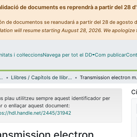
alidació de documents es reprendrà a partir del 28 d
ción de documentos se reanudará a partir del 28 de agosto 
ation will resume starting August 28, 2026. We apologize 
tats i col·leccions
Navega per tot el DD
Com publicar
Cont
ecnològics de la Universitat de Barcelona (CCiTUB)
Llibres / Capítols de llibre (Centres Científics i Tecnològics de la Universitat de Barcelona (CCiTUB))
Transmission electron m
Ci
us plau utilitzeu sempre aquest identificador per
ar o enllaçar aquest document:
ps://hdl.handle.net/2445/31942
ansmission electron