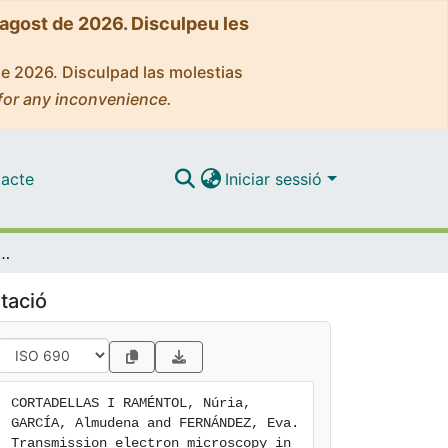
'agost de 2026. Disculpeu les
de 2026. Disculpad las molestias
for any inconvenience.
acte
Iniciar sessió
icroscopy in cell biology: sample preparation techniques and image information
tació
CORTADELLAS I RAMÉNTOL, Núria, 
GARCÍA, Almudena and FERNÁNDEZ, Eva. 
Transmission electron microscopy in 