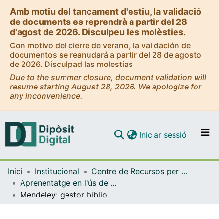
Amb motiu del tancament d'estiu, la validació
de documents es reprendrà a partir del 28
d'agost de 2026. Disculpeu les molèsties.
Con motivo del cierre de verano, la validación de
documentos se reanudará a partir del 28 de agosto
de 2026. Disculpad las molestias
Due to the summer closure, document validation will
resume starting August 28, 2026. We apologize for
any inconvenience.
(current)
Iniciar sessió
Comunitats i col·leccions
Inici
Institucional
Centre de Recursos per a l'Aprenentatge i la Investigació (CRAI-UB) - Institucional
Navega per tot el DD
Aprenentatge en l'ús de serveis i recursos d'informació: tutorials i guies (CRAI-UB)
Com publicar
Mendeley: gestor bibliogràfic: primers passos [text] (2022)
Contacte