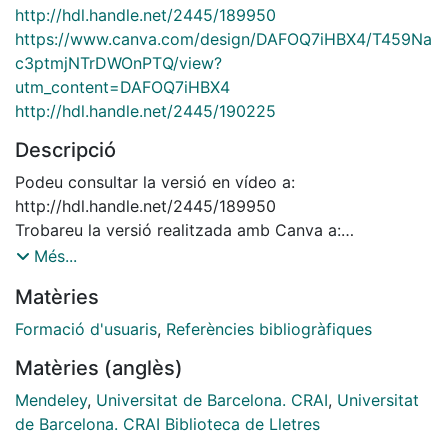
http://hdl.handle.net/2445/189950
https://www.canva.com/design/DAFOQ7iHBX4/T459Na
c3ptmjNTrDWOnPTQ/view?
utm_content=DAFOQ7iHBX4
http://hdl.handle.net/2445/190225
Descripció
Podeu consultar la versió en vídeo a:
http://hdl.handle.net/2445/189950
Trobareu la versió realitzada amb Canva a:
https://www.canva.com/design/DAFOQ7iHBX4/T459Na
Més...
c3ptmjNTrDWOnPTQ/view?
Matèries
utm_content=DAFOQ7iHBX4
Podeu consultar la versió en castellà a:
Formació d'usuaris
,
Referències bibliogràfiques
http://hdl.handle.net/2445/190225
Matèries (anglès)
Mendeley
,
Universitat de Barcelona. CRAI
,
Universitat
de Barcelona. CRAI Biblioteca de Lletres