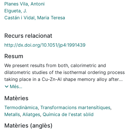
Planes Vila, Antoni
Elgueta, J.
Castán i Vidal, Maria Teresa
Recurs relacionat
http://dx.doi.org/10.1051/jp4:1991439
Resum
We present results from both, calorimetric and
dilatometric studies of the isothermal ordering process
taking place in a Cu-Zn-Al shape memory alloy after
quenches from Tq temperatures ranging from 350 K to
Més...
1200 K. The dissipated energy and the length
Matèries
variations of the system are obtained during the
process. The change of these quantities in the whole
Termodinàmica
,
Transformacions martensítiques
,
process have been compared with the difference
Metalls
,
Aliatges
,
Química de l'estat sòlid
[MATH] between Ms, measured after the relaxation
Matèries (anglès)
and Ms measured just after the quench. We obtain that