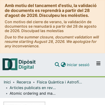
Amb motiu del tancament d'estiu, la validació
de documents es reprendrà a partir del 28
d'agost de 2026. Disculpeu les molèsties.
Con motivo del cierre de verano, la validación de
documentos se reanudará a partir del 28 de agosto
de 2026. Disculpad las molestias
Due to the summer closure, document validation will
resume starting August 28, 2026. We apologize for
any inconvenience.
(current)
Iniciar sessió
Comunitats i col·leccions
Inici
Recerca
Física Quàntica i Astrofísica
Navega per tot el DD
Articles publicats en revistes (Física Quàntica i Astrofísica)
Com publicar
Atomic ordering and martensitic transitions in Cu-Zn-Al shape memory alloys
Contacte