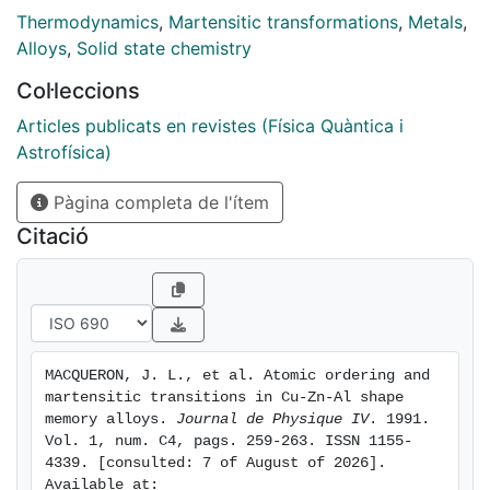
these three quantities present, as a function of Tq, the
Thermodynamics
,
Martensitic transformations
,
Metals
,
same qualitative behaviour. These changes are then
Alloys
,
Solid state chemistry
associated with changes of the L21 ordering after the
Col·leccions
quench in the system. The relaxational process does
not follow a single exponential decay. Instead, a
Articles publicats en revistes (Física Quàntica i
continuous slowing down is observed. A relaxation
Astrofísica)
time [MATH] has been defined to characterize the
Pàgina completa de l'ítem
relaxation rate. We show that [MATH] depends on
both the annealing and the quenching (Tq [MATH] 800
Citació
K) temperatures through an Arrhenius law.
MACQUERON, J. L., et al. Atomic ordering and 
martensitic transitions in Cu-Zn-Al shape 
memory alloys. 
Journal de Physique IV
. 1991. 
Vol. 1, num. C4, pags. 259-263. ISSN 1155-
4339. [consulted: 7 of August of 2026]. 
Available at: 