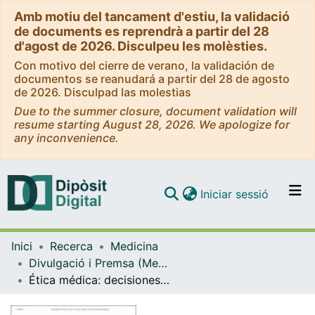
Amb motiu del tancament d'estiu, la validació
de documents es reprendrà a partir del 28
d'agost de 2026. Disculpeu les molèsties.
Con motivo del cierre de verano, la validación de
documentos se reanudará a partir del 28 de agosto
de 2026. Disculpad las molestias
Due to the summer closure, document validation will
resume starting August 28, 2026. We apologize for
any inconvenience.
(current)
Iniciar sessió
Comunitats i col·leccions
Inici
Recerca
Medicina
Navega per tot el DD
Divulgació i Premsa (Medicina)
Com publicar
Ética médica: decisiones sobre el acceso de pacientes a UCI en situación de pandemia
Contacte