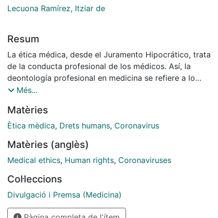
Lecuona Ramírez, Itziar de
Resum
La ética médica, desde el Juramento Hipocrático, trata
de la conducta profesional de los médicos. Así, la
deontología profesional en medicina se refiere a lo
bueno y adecuado. La ética médica integra los
Més...
valores, las actitudes, los derechos y las obligaciones
Matèries
que atañen al médico en el ejercicio de sus funciones,
y también a los argumentos para la toma de
Ètica mèdica
,
Drets humans
,
Coronavirus
decisiones. Estas se basan en aspectos clínicos y
Matèries (anglès)
técnicos, pero también éticos y socioeconómicos
como, por ejemplo, la distribución de los recursos de
Medical ethics
,
Human rights
,
Coronaviruses
los que se dispone.
Col·leccions
Divulgació i Premsa (Medicina)
Pàgina completa de l'ítem