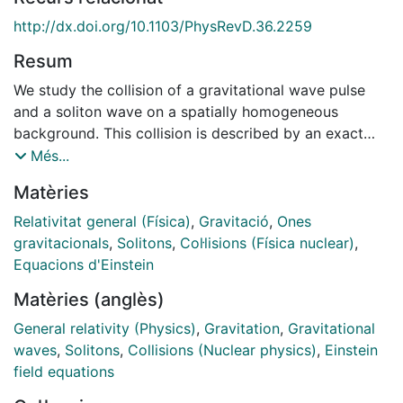
http://dx.doi.org/10.1103/PhysRevD.36.2259
Resum
We study the collision of a gravitational wave pulse
and a soliton wave on a spatially homogeneous
background. This collision is described by an exact
solution of Einsteins equations in a vacuum which is
Més...
generated from a nondiagonal seed by means of a
Matèries
soliton transformation. The effect produced by the
soliton on the amplitude and polarization of the wave
Relativitat general (Física)
,
Gravitació
,
Ones
is considered.
gravitacionals
,
Solitons
,
Col·lisions (Física nuclear)
,
Equacions d'Einstein
Matèries (anglès)
General relativity (Physics)
,
Gravitation
,
Gravitational
waves
,
Solitons
,
Collisions (Nuclear physics)
,
Einstein
field equations