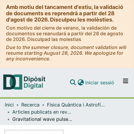
Amb motiu del tancament d'estiu, la validació
de documents es reprendrà a partir del 28
d'agost de 2026. Disculpeu les molèsties.
Con motivo del cierre de verano, la validación de
documentos se reanudará a partir del 28 de agosto
de 2026. Disculpad las molestias
Due to the summer closure, document validation will
resume starting August 28, 2026. We apologize for
any inconvenience.
(current)
Iniciar sessió
Comunitats i col·leccions
Inici
Recerca
Física Quàntica i Astrofísica
Navega per tot el DD
Articles publicats en revistes (Física Quàntica i Astrofísica)
Com publicar
Gravitational wave pulse and soliton wave collision
Contacte