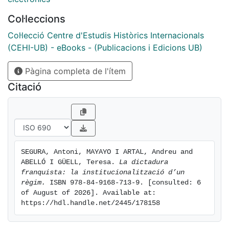
representa una de les aportacions més valuoses a la
Col·leccions
historiografia sobre la dictadura.
Col·lecció Centre d'Estudis Històrics Internacionals
(CEHI-UB) - eBooks - (Publicacions i Edicions UB)
Pàgina completa de l'ítem
Citació
SEGURA, Antoni, MAYAYO I ARTAL, Andreu and 
ABELLÓ I GÜELL, Teresa. 
La dictadura 
franquista: la institucionalització d’un 
règim.
 ISBN 978-84-9168-713-9. [consulted: 6 
of August of 2026]. Available at: 
https://hdl.handle.net/2445/178158