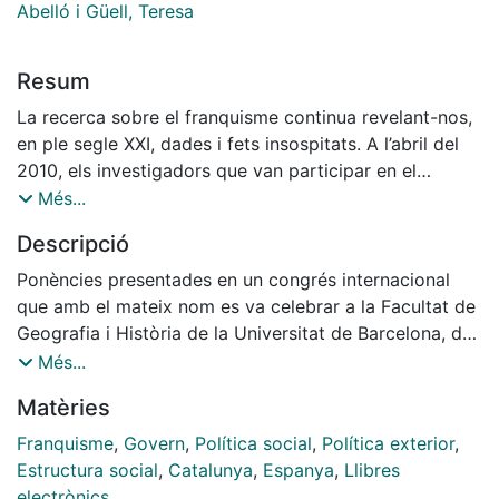
Abelló i Güell, Teresa
Resum
La recerca sobre el franquisme continua revelant-nos,
en ple segle XXI, dades i fets insospitats. A l’abril del
2010, els investigadors que van participar en el
congrés «La dictadura franquista: la
Més...
institucionalització d’un règim», organitzat pel Centre
Descripció
d’Estudis Històrics Internacionals (CEHI), van avançar
en la recuperació de la memòria col·lectiva de l’època
Ponències presentades en un congrés internacional
franquista, especialment en els inicis de la implantació
que amb el mateix nom es va celebrar a la Facultat de
del nou règim. L’interès del congrés no sols va raure en
Geografia i Història de la Universitat de Barcelona, del
el perfil dels ponents, els principals historiadors del
21 al 23 d'abril de 2010.
Més...
període, sinó també en el contingut de les
Matèries
comunicacions dels nombrosos investigadors que hi
van participar, de les quals presentem una selecció. És
Franquisme
,
Govern
,
Política social
,
Política exterior
,
per això que aquesta obra, que aplega tant les
Estructura social
,
Catalunya
,
Espanya
,
Llibres
ponències com les comunicacions del congrés,
electrònics