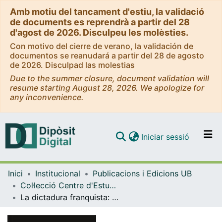
Amb motiu del tancament d'estiu, la validació
de documents es reprendrà a partir del 28
d'agost de 2026. Disculpeu les molèsties.
Con motivo del cierre de verano, la validación de
documentos se reanudará a partir del 28 de agosto
de 2026. Disculpad las molestias
Due to the summer closure, document validation will
resume starting August 28, 2026. We apologize for
any inconvenience.
(current)
Iniciar sessió
Comunitats i col·leccions
Inici
Institucional
Publicacions i Edicions UB
Navega per tot el DD
Col·lecció Centre d'Estudis Històrics Internacionals (CEHI-UB) - eBooks - (Publicacions i Edicions UB)
Com publicar
La dictadura franquista: la institucionalització d’un règim
Contacte