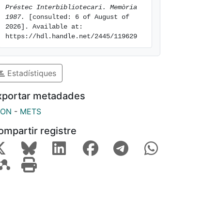
Préstec Interbibliotecari. Memòria 
1987.
 [consulted: 6 of August of 
2026]. Available at: 
https://hdl.handle.net/2445/119629
Estadístiques
xportar metadades
SON
-
METS
ompartir registre