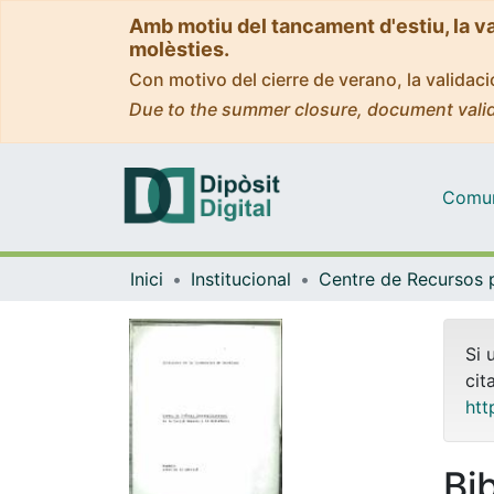
Amb motiu del tancament d'estiu, la v
molèsties.
Con motivo del cierre de verano, la valida
Due to the summer closure, document valid
Comuni
Inici
Institucional
Si 
cit
htt
Bib