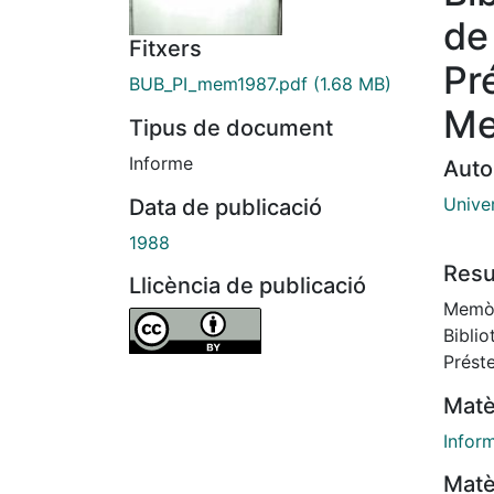
de
Fitxers
Pré
BUB_PI_mem1987.pdf
(1.68 MB)
Me
Tipus de document
Informe
Auto
Univer
Data de publicació
1988
Res
Llicència de publicació
Memòri
Biblio
Préste
Matè
Infor
Matè