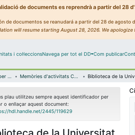
alidació de documents es reprendrà a partir del 28 d
ción de documentos se reanudará a partir del 28 de agosto 
ation will resume starting August 28, 2026. We apologize 
tats i col·leccions
Navega per tot el DD
Com publicar
Cont
Centre de Recursos per a l'Aprenentatge i la Investigació (CRAI-UB) - Institucional
Memòries d'activitats CRAI Biblioteques i Unitats (CRAI-UB)
Ci
us plau utilitzeu sempre aquest identificador per
ar o enllaçar aquest document:
ps://hdl.handle.net/2445/119629
lioteca de la Universitat