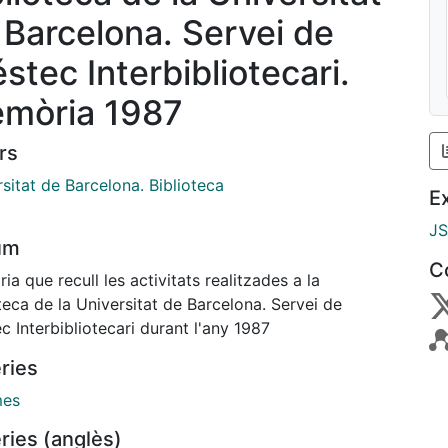
 Barcelona. Servei de
stec Interbibliotecari.
mòria 1987
rs
sitat de Barcelona. Biblioteca
E
J
um
C
a que recull les activitats realitzades a la
teca de la Universitat de Barcelona. Servei de
c Interbibliotecari durant l'any 1987
ries
mes
ries (anglès)