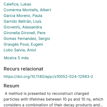
Calefice, Lukas
Comerma Montells, Albert
Garcia Moreno, Paula
Garrido Beltrán, Lluís
Gioventù, Alessandra
Gironella Gironell, Pere
Gomez Fernandez, Sergio
Graugés Pous, Eugeni
Lobo Salvia, Aniol
Mostra 5 més
Recurs relacionat
https://doi.org/10.1140/epjc/s10052-024-12993-2
Resum
A method is presented to reconstruct charged
particles with lifetimes between 10 ps and 10 ns, which
considers a combination of their decay products and