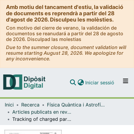
Amb motiu del tancament d'estiu, la validació
de documents es reprendrà a partir del 28
d'agost de 2026. Disculpeu les molèsties.
Con motivo del cierre de verano, la validación de
documentos se reanudará a partir del 28 de agosto
de 2026. Disculpad las molestias
Due to the summer closure, document validation will
resume starting August 28, 2026. We apologize for
any inconvenience.
(current)
Iniciar sessió
Comunitats i col·leccions
Inici
Recerca
Física Quàntica i Astrofísica
Navega per tot el DD
Articles publicats en revistes (Física Quàntica i Astrofísica)
Com publicar
Tracking of charged particles with nanosecond lifetimes at LHCb
Contacte