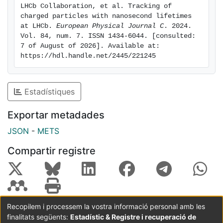
LHCb Collaboration, et al. Tracking of 
charged particles with nanosecond lifetimes 
at LHCb. 
European Physical Journal C
. 2024. 
Vol. 84, num. 7. ISSN 1434-6044. [consulted: 
7 of August of 2026]. Available at: 
https://hdl.handle.net/2445/221245
Estadístiques
Exportar metadades
JSON
-
METS
Compartir registre
Recopilem i processem la vostra informació personal amb les
finalitats següents:
Estadístic & Registre i recuperació de
Coordinació:
CRAI UB
Avís legal
Metadades