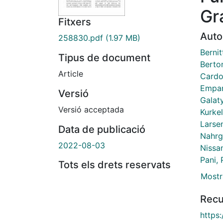
Gr
Fitxers
Auto
258830.pdf
(1.97 MB)
Bernit
Tipus de document
Berto
Article
Cardo
Empar
Versió
Galat
Versió acceptada
Kurkel
Larse
Data de publicació
Nahrg
2022-08-03
Nissa
Pani, 
Tots els drets reservats
Mostr
Recu
https