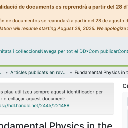
alidació de documents es reprendrà a partir del 28 d
ción de documentos se reanudará a partir del 28 de agosto 
ation will resume starting August 28, 2026. We apologize 
tats i col·leccions
Navega per tot el DD
Com publicar
Cont
trofísica
Articles publicats en revistes (Física Quàntica i Astrofísica)
Ci
us plau utilitzeu sempre aquest identificador per
ar o enllaçar aquest document:
ps://hdl.handle.net/2445/221488
ndamental Physics in the