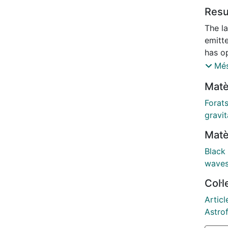
Res
The l
emitt
has o
unexpl
Més
countl
Matè
open 
Forat
gravit
Matè
Black
wave
Col·
Articl
Astrof