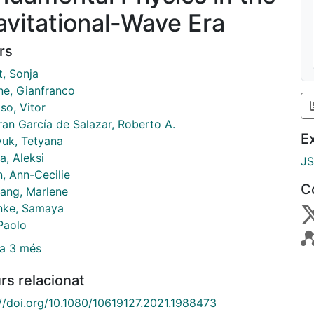
avitational-Wave Era
rs
t, Sonja
ne, Gianfranco
so, Vitor
an García de Salazar, Roberto A.
E
yuk, Tetyana
a, Aleksi
J
n, Ann-Cecilie
C
ang, Marlene
nke, Samaya
Paolo
a 3 més
rs relacionat
://doi.org/10.1080/10619127.2021.1988473