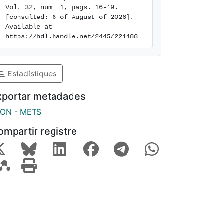
Vol. 32, num. 1, pags. 16-19. 
[consulted: 6 of August of 2026]. 
Available at: 
https://hdl.handle.net/2445/221488
Estadístiques
xportar metadades
SON
-
METS
ompartir registre