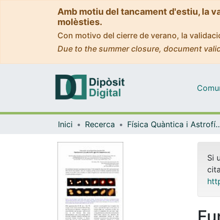
Amb motiu del tancament d'estiu, la v
molèsties.
Con motivo del cierre de verano, la valida
Due to the summer closure, document valid
Comuni
Inici
Recerca
Física Quàntica i As
Si 
cit
htt
Fu