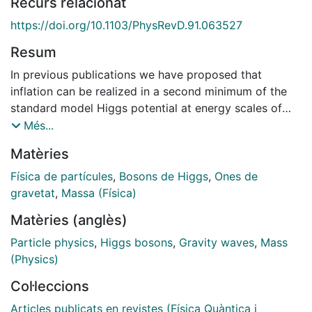
Recurs relacionat
https://doi.org/10.1103/PhysRevD.91.063527
Resum
In previous publications we have proposed that
inflation can be realized in a second minimum of the
standard model Higgs potential at energy scales of
about 1 0 16 GeV , if the minimum is not too deep
Més...
and if a mechanism which allows a transition to the
Matèries
radiation dominated era can be found. This is
provided, e.g., by scalar-tensor gravity models or
Física de partícules
,
Bosons de Higgs
,
Ones de
hybrid models. Using such ideas we had predicted the
gravetat
,
Massa (Física)
Higgs boson mass to be of about 126 ± 3 GeV ,
Matèries (anglès)
which has been confirmed by the LHC, and that a
possibly measurable amount of gravity waves should
Particle physics
,
Higgs bosons
,
Gravity waves
,
Mass
be produced. Using more refined recent theoretical
(Physics)
calculations of the renormalization group equations
Col·leccions
we show that such scenario has the right scale of
inflation only for small Higgs mass, lower than about
Articles publicats en revistes (Física Quàntica i