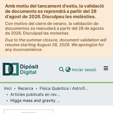
Amb motiu del tancament d'estiu, la validació
de documents es reprendrà a partir del 28
d'agost de 2026. Disculpeu les molèsties.
Con motivo del cierre de verano, la validación de
documentos se reanudará a partir del 28 de agosto
de 2026. Disculpad las molestias
Due to the summer closure, document validation will
resume starting August 28, 2026. We apologize for
any inconvenience.
(current)
Iniciar sessió
Comunitats i col·leccions
Inici
Recerca
Física Quàntica i Astrofísica
Navega per tot el DD
Articles publicats en revistes (Física Quàntica i Astrofísica)
Com publicar
Higgs mass and gravity waves in standard model false vacuum inflation
Contacte