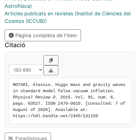
124 GeV, otherwise gravity waves are overproduced.
Astrofísica)
The precise value is subject to some theoretical error
Articles publicats en revistes (Institut de Ciències del
and to experimental errors on the determination of the
Cosmos (ICCUB))
strong coupling constant. Finally we show that
Pàgina completa de l'ítem
introducing a moderately large nonminimal coupling
for the Higgs field the bound can shift to larger values
Citació
and be reconciled with the LHC measurements of the
Higgs mass.
NOTARI, Alessio. Higgs mass and gravity waves 
in standard model false vacuum inflation. 
Physical Review D
. 2015. Vol. 91, num. 6, 
pags. 63527. ISSN 2470-0010. [consulted: 7 of 
August of 2026]. Available at: 
https://hdl.handle.net/2445/131159
Estadístiques