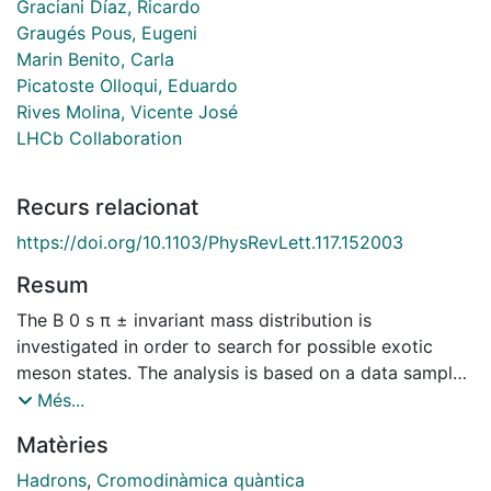
Graciani Díaz, Ricardo
Graugés Pous, Eugeni
Marin Benito, Carla
Picatoste Olloqui, Eduardo
Rives Molina, Vicente José
LHCb Collaboration
Recurs relacionat
https://doi.org/10.1103/PhysRevLett.117.152003
Resum
The B 0 s π ± invariant mass distribution is
investigated in order to search for possible exotic
meson states. The analysis is based on a data sample
recorded with the LHCb detector corresponding to 3
Més...
fb − 1 of p p collision data at √ s = 7 and 8 TeV. No
Matèries
significant excess is found, and upper limits are set on
the production rate of the claimed X ( 5568 ) state
Hadrons
,
Cromodinàmica quàntica