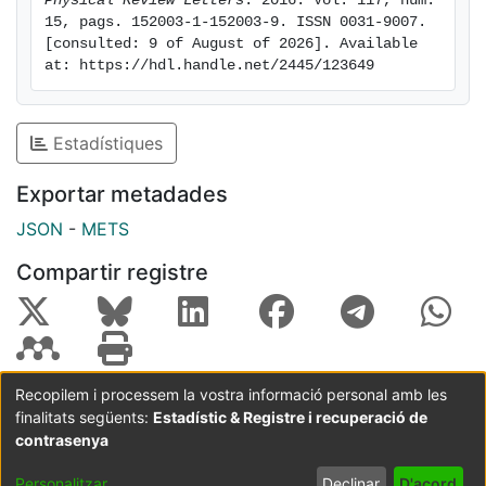
Physical Review Letters
. 2016. Vol. 117, num. 
15, pags. 152003-1-152003-9. ISSN 0031-9007. 
[consulted: 9 of August of 2026]. Available 
at: https://hdl.handle.net/2445/123649
Estadístiques
Exportar metadades
JSON
-
METS
Compartir registre
Recopilem i processem la vostra informació personal amb les
finalitats següents:
Estadístic & Registre i recuperació de
Coordinació:
CRAI UB
Avís legal
Metadades
subjectes a:
contrasenya
Configuració
Política de
Acord
Personalitzar
Declinar
D'acord