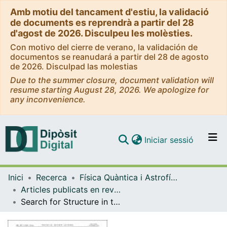
Amb motiu del tancament d'estiu, la validació
de documents es reprendrà a partir del 28
d'agost de 2026. Disculpeu les molèsties.
Con motivo del cierre de verano, la validación de
documentos se reanudará a partir del 28 de agosto
de 2026. Disculpad las molestias
Due to the summer closure, document validation will
resume starting August 28, 2026. We apologize for
any inconvenience.
(current)
Iniciar sessió
Comunitats i col·leccions
Inici
Recerca
Física Quàntica i Astrofísica
Navega per tot el DD
Articles publicats en revistes (Física Quàntica i Astrofísica)
Com publicar
Search for Structure in the Bs0 π± Invariant Mass Spectrum
Contacte