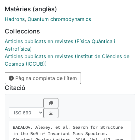
within the LHCb acceptance. Upper limits are also set
Matèries (anglès)
as a function of the mass and width of a possible
exotic meson decaying to the B 0 s π ± final state. The
Hadrons
,
Quantum chromodynamics
same limits also apply to a possible exotic meson
Col·leccions
decaying through the chain B * 0 s π ± , B * 0 s → B 0
s γ where the photon is excluded from the
Articles publicats en revistes (Física Quàntica i
reconstructed decays.
Astrofísica)
Articles publicats en revistes (Institut de Ciències del
Cosmos (ICCUB))
Pàgina completa de l'ítem
Citació
BADALOV, Alexey, et al. Search for Structure 
in the Bs0 π± Invariant Mass Spectrum. 