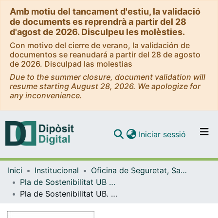
Amb motiu del tancament d'estiu, la validació
de documents es reprendrà a partir del 28
d'agost de 2026. Disculpeu les molèsties.
Con motivo del cierre de verano, la validación de
documentos se reanudará a partir del 28 de agosto
de 2026. Disculpad las molestias
Due to the summer closure, document validation will
resume starting August 28, 2026. We apologize for
any inconvenience.
(current)
Iniciar sessió
Comunitats i col·leccions
Inici
Institucional
Oficina de Seguretat, Salut i Medi Ambient (OSSMA)
Navega per tot el DD
Pla de Sostenibilitat UB (OSSMA)
Com publicar
Pla de Sostenibilitat UB. Memòria de seguiment 2018
Contacte