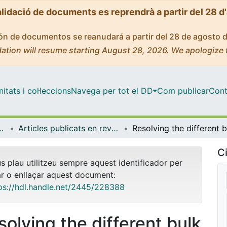
alidació de documents es reprendrà a partir del 28 d
ción de documentos se reanudará a partir del 28 de agosto 
ation will resume starting August 28, 2026. We apologize 
tats i col·leccions
Navega per tot el DD
Com publicar
Cont
atèria Condensada
Articles publicats en revistes (Física de la Matèria Condensada)
Ci
us plau utilitzeu sempre aquest identificador per
ar o enllaçar aquest document:
ps://hdl.handle.net/2445/228388
solving the different bulk