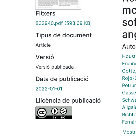
mo
Fitxers
so
832940.pdf
(593.69 KB)
an
Tipus de document
Article
Auto
Houst
Versió
Fruhne
Versió publicada
Cotte,
Rojo-
Data de publicació
Petrun
2022-01-01
Gasse
Schwe
Llicència de publicació
Allgai
Richte
Ferná
Mostr