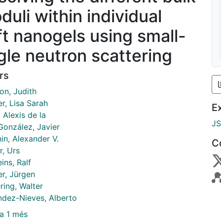
duli within individual
ft nanogels using small-
gle neutron scattering
rs
on, Judith
r, Lisa Sarah
E
 Alexis de la
J
González, Javier
in, Alexander V.
C
r, Urs
ins, Ralf
er, Jürgen
ring, Walter
ndez-Nieves, Alberto
a 1 més