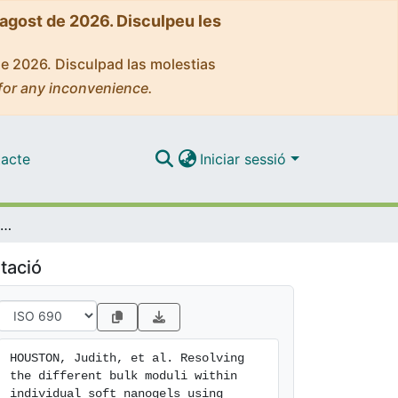
'agost de 2026. Disculpeu les
de 2026. Disculpad las molestias
for any inconvenience.
acte
Iniciar sessió
Resolving the different bulk moduli within individual soft nanogels using small-angle neutron scattering
tació
HOUSTON, Judith, et al. Resolving 
the different bulk moduli within 
individual soft nanogels using 