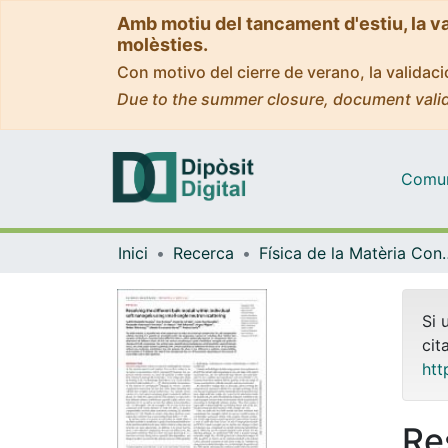
Amb motiu del tancament d'estiu, la v
molèsties.
Con motivo del cierre de verano, la valida
Due to the summer closure, document valid
Comuni
Inici
Recerca
Física de la M
Si 
cit
htt
Re