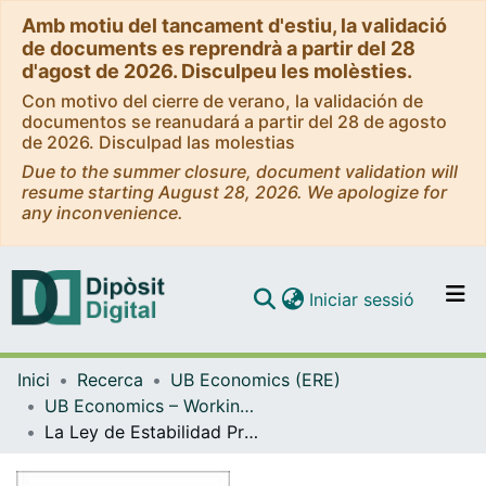
Amb motiu del tancament d'estiu, la validació
de documents es reprendrà a partir del 28
d'agost de 2026. Disculpeu les molèsties.
Con motivo del cierre de verano, la validación de
documentos se reanudará a partir del 28 de agosto
de 2026. Disculpad las molestias
Due to the summer closure, document validation will
resume starting August 28, 2026. We apologize for
any inconvenience.
(current)
Iniciar sessió
Comunitats i col·leccions
Inici
Recerca
UB Economics (ERE)
Navega per tot el DD
UB Economics – Working Papers [ERE]
Com publicar
La Ley de Estabilidad Presupuestaria en el largo plazo: efecto del ciclo demográfico
Contacte