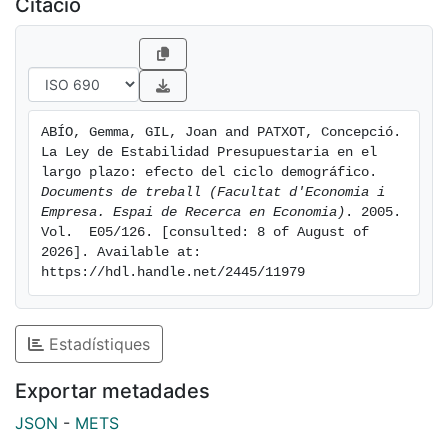
Citació
accounting methodology in order to evaluate the
intertemporal sustainability of the Spanish fiscal policy
extending the horizon beyond the business cycle,
taking into consideration the effects of the
demographic cycle. Our results show that, although
ABÍO, Gemma, GIL, Joan and PATXOT, Concepció. 
the process of fiscal consolidation has greatly
La Ley de Estabilidad Presupuestaria en el 
improved the financial situation of the government,
largo plazo: efecto del ciclo demográfico. 
substantial implicit liabilities are still being translated
Documents de treball (Facultat d'Economia i 
Empresa. Espai de Recerca en Economia)
. 2005. 
to future generations
Vol.  E05/126. [consulted: 8 of August of 
2026]. Available at: 
https://hdl.handle.net/2445/11979
Estadístiques
Exportar metadades
JSON
-
METS