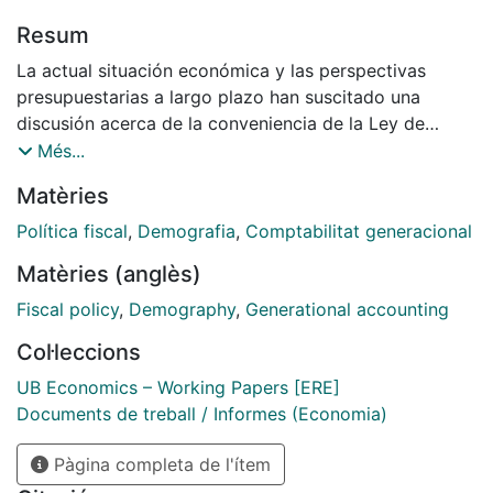
Resum
La actual situación económica y las perspectivas
presupuestarias a largo plazo han suscitado una
discusión acerca de la conveniencia de la Ley de
Estabilidad Presupuestaria. Este trabajo, empleando
Més...
contabilidad generacional, evalúa la sostenibilidad de
Matèries
la política fiscal española ampliando el horizonte
temporal más allá del ciclo de los negocios,
Política fiscal
,
Demografia
,
Comptabilitat generacional
considerando los efectos del ciclo demográfico. Los
Matèries (anglès)
resultados muestran que, aunque el proceso de
consolidación fiscal ha mejorado ostensiblemente la
Fiscal policy
,
Demography
,
Generational accounting
situación financiera de las AA.PP, se sigue trasladando
Col·leccions
al futuro una deuda implí­cita sustancial
- The present economic situation and the financial
UB Economics – Working Papers [ERE]
perspectives in the long term have originated a
Documents de treball / Informes (Economia)
discussion about the convenience of the Spanish law
Pàgina completa de l'ítem
of financial stability (Ley de Estabilidad
Presupuestaria). This paper uses the generational