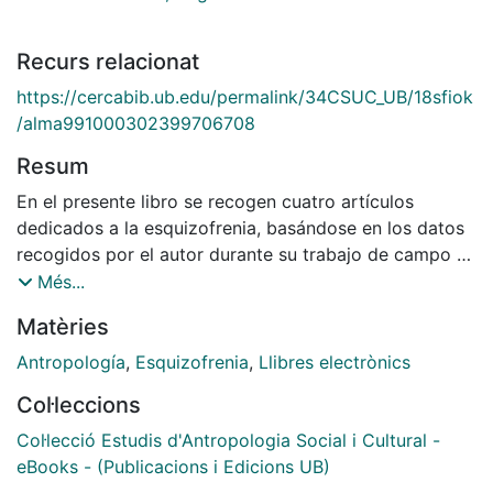
Recurs relacionat
https://cercabib.ub.edu/permalink/34CSUC_UB/18sfiok
/alma991000302399706708
Resum
En el presente libro se recogen cuatro artículos
dedicados a la esquizofrenia, basándose en los datos
recogidos por el autor durante su trabajo de campo en
la red asistencial de Barcelona. En ellos se toma como
Més...
base la dialéctica entre la naturaleza y la cultura, sin la
Matèries
cual es imposible pensar en una antropología de la
enfermedad y de las aflicciones.
Antropología
,
Esquizofrenia
,
Llibres electrònics
Col·leccions
Col·lecció Estudis d'Antropologia Social i Cultural -
eBooks - (Publicacions i Edicions UB)