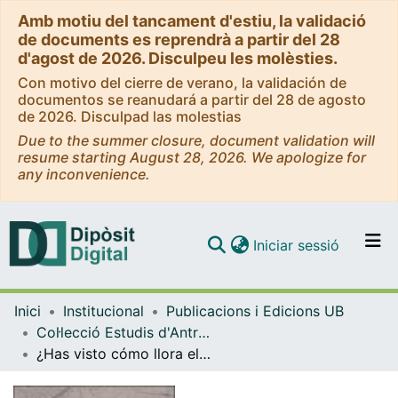
Amb motiu del tancament d'estiu, la validació
de documents es reprendrà a partir del 28
d'agost de 2026. Disculpeu les molèsties.
Con motivo del cierre de verano, la validación de
documentos se reanudará a partir del 28 de agosto
de 2026. Disculpad las molestias
Due to the summer closure, document validation will
resume starting August 28, 2026. We apologize for
any inconvenience.
(current)
Iniciar sessió
Comunitats i col·leccions
Inici
Institucional
Publicacions i Edicions UB
Navega per tot el DD
Col·lecció Estudis d'Antropologia Social i Cultural - eBooks - (Publicacions i Edicions UB)
Com publicar
¿Has visto cómo llora el cerezo?. Pasos hacia una antropología de la esquizofrenia
Contacte