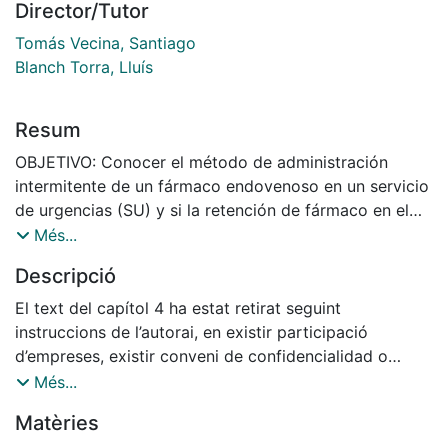
Director/Tutor
Tomás Vecina, Santiago
Blanch Torra, Lluís
Resum
OBJETIVO: Conocer el método de administración
intermitente de un fármaco endovenoso en un servicio
de urgencias (SU) y si la retención de fármaco en el
equipo de sueroterapia, una vez finalizada la
Més...
perfusión, repercute sobre la respuesta clínica.
Descripció
MÉTODO: Estudio prospectivo, observacional y
El text del capítol 4 ha estat retirat seguint
descriptivo en una primera fase. En una segunda fase
instruccions de l’autorai, en existir participació
ha sido intervencionista y analítico. Fase 1: análisis de
d’empreses, existir conveni de confidencialidad o
la técnica de perfusión y su repercusión en la
existeix la possibilitat de generar patents / El texto del
Més...
respuesta terapéutica sobre el paciente. Fase 2:
capítulo 4 ha sido retirado siguiendo instrucciones de
Matèries
análisis de la técnica de perfusión intermitente tras
la autora, al existir participación de empresas,