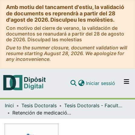
Amb motiu del tancament d'estiu, la validació
de documents es reprendrà a partir del 28
d'agost de 2026. Disculpeu les molèsties.
Con motivo del cierre de verano, la validación de
documentos se reanudará a partir del 28 de agosto
de 2026. Disculpad las molestias
Due to the summer closure, document validation will
resume starting August 28, 2026. We apologize for
any inconvenience.
(current)
Iniciar sessió
Comunitats i col·leccions
Inici
Tesis Doctorals
Tesis Doctorals - Facultat - Medicina
Navega per tot el DD
Retención de medicación en los equipos de sueroterapia: repercusión clínica y acciones de mejora
Com publicar
Contacte