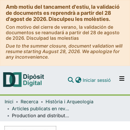
Amb motiu del tancament d'estiu, la validació
de documents es reprendrà a partir del 28
d'agost de 2026. Disculpeu les molèsties.
Con motivo del cierre de verano, la validación de
documentos se reanudará a partir del 28 de agosto
de 2026. Disculpad las molestias
Due to the summer closure, document validation will
resume starting August 28, 2026. We apologize for
any inconvenience.
(current)
Iniciar sessió
Comunitats i col·leccions
Inici
Recerca
Història i Arqueologia
Navega per tot el DD
Articles publicats en revistes (Història i Arqueologia)
Com publicar
Production and distribution of Late Antique utilitarian wares in the micro-region of Vallès (Catalonia, Spain): a perspective from the rural hinterland of Barcino
Contacte