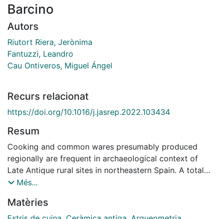
Barcino
Autors
Riutort Riera, Jerònima
Fantuzzi, Leandro
Cau Ontiveros, Miguel Ángel
Recurs relacionat
https://doi.org/10.1016/j.jasrep.2022.103434
Resum
Cooking and common wares presumably produced
regionally are frequent in archaeological context of
Late Antique rural sites in northeastern Spain. A total
of 142 of these wares from four settlements in the
Més...
region of Vallès, in the surroundings of the ancient city
Matèries
of Barcino/Barcelona, were characterized through a
combination of instrumental analytical techniques (OM,
Estris de cuina
,
Ceràmica antiga
,
Arqueometria
,