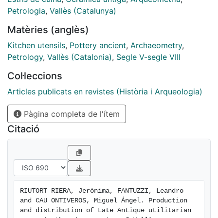
WD-XRF, and XRD), with the aim of investigating their
Petrologia
,
Vallès (Catalunya)
provenance and production technology. The results
Matèries (anglès)
confirm their regional provenance and suggest a local
production of a part of the pottery assemblages, while
Kitchen utensils
,
Pottery ancient
,
Archaeometry
,
also provide evidence of at least a secondary micro-
Petrology
,
Vallès (Catalonia)
,
Segle V-segle VIII
regional trade during this period.
Col·leccions
Articles publicats en revistes (Història i Arqueologia)
Pàgina completa de l'ítem
Citació
RIUTORT RIERA, Jerònima, FANTUZZI, Leandro 
and CAU ONTIVEROS, Miguel Ángel. Production 
and distribution of Late Antique utilitarian 