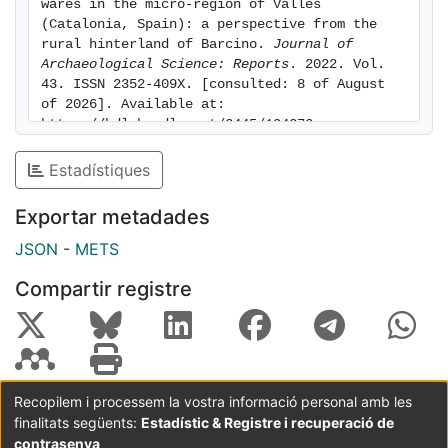
wares in the micro-region of Vallès 
(Catalonia, Spain): a perspective from the 
rural hinterland of Barcino. 
Journal of 
Archaeological Science: Reports
. 2022. Vol. 
43. ISSN 2352-409X. [consulted: 8 of August 
of 2026]. Available at: 
https://hdl.handle.net/2445/194272
Estadístiques
Exportar metadades
JSON
-
METS
Compartir registre
Recopilem i processem la vostra informació personal amb les
finalitats següents:
Estadístic & Registre i recuperació de
Coordinació:
CRAI UB
Avís legal
Metadades
subjectes a:
contrasenya