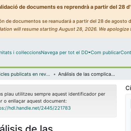
alidació de documents es reprendrà a partir del 28 d
ción de documentos se reanudará a partir del 28 de agosto 
ation will resume starting August 28, 2026. We apologize 
tats i col·leccions
Navega per tot el DD
Com publicar
Cont
Articles publicats en revistes (Ciències Clíniques)
Análisis de las complicaciones postquirúrgicas tras cirugía de resección traqueal
Ci
us plau utilitzeu sempre aquest identificador per
ar o enllaçar aquest document:
ps://hdl.handle.net/2445/221783
lisis de las