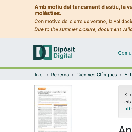
Amb motiu del tancament d'estiu, la v
molèsties.
Con motivo del cierre de verano, la valida
Due to the summer closure, document valid
Comuni
Inici
Recerca
Ciències Clíniques
Si 
cit
htt
Aná