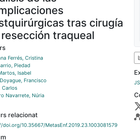
mplicaciones
stquirúrgicas tras cirugía
 resección traqueal
rs
na Ferrés, Cristina
arrio, Piedad
E
Martos, Isabel
 Doyague, Francisco
J
, Carlos
C
o Navarrete, Núria
rs relacionat
://doi.org/10.35667/MetasEnf.2019.23.1003081579
um