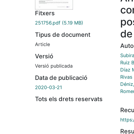
co
Fitxers
po
251756.pdf
(5.19 MB)
de
Tipus de document
Article
Auto
Subira
Versió
Ruiz B
Versió publicada
Díaz 
Rivas
Data de publicació
Déniz
2020-03-21
Romer
Tots els drets reservats
Recu
https
Res