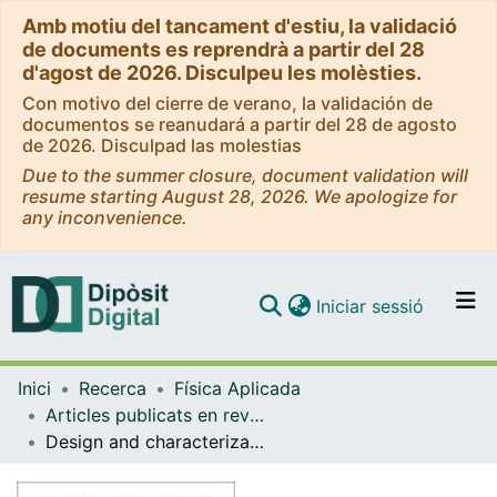
Amb motiu del tancament d'estiu, la validació
de documents es reprendrà a partir del 28
d'agost de 2026. Disculpeu les molèsties.
Con motivo del cierre de verano, la validación de
documentos se reanudará a partir del 28 de agosto
de 2026. Disculpad las molestias
Due to the summer closure, document validation will
resume starting August 28, 2026. We apologize for
any inconvenience.
(current)
Iniciar sessió
Comunitats i col·leccions
Inici
Recerca
Física Aplicada
Navega per tot el DD
Articles publicats en revistes (Física Aplicada)
Com publicar
Design and characterization of thermally actuated bimetallic membranes by Michelson interferometry
Contacte