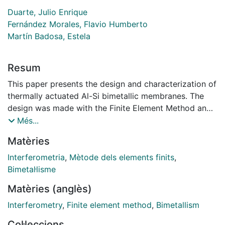
Duarte, Julio Enrique
Fernández Morales, Flavio Humberto
Martín Badosa, Estela
Resum
This paper presents the design and characterization of
thermally actuated Al-Si bimetallic membranes. The
design was made with the Finite Element Method and
was emphasized on optimizing the thickness ratio
Més...
between the aluminum and silicon layers. The
Matèries
membrane deflection was measured employing the
Michelson Interferometer. The experimental process
Interferometria
,
Mètode dels elements finits
,
was carried out with square membranes of 5 mm of
Bimetal·lisme
side length, 10 mm in silicon thickness, and an
Matèries (anglès)
aluminum thicknesses of 4 and 1 mm. A maximum
deflection of 14 mm was obtained for membranes with
Interferometry
,
Finite element method
,
Bimetallism
4 mm of aluminum thickness, which is consistent with
Col·leccions