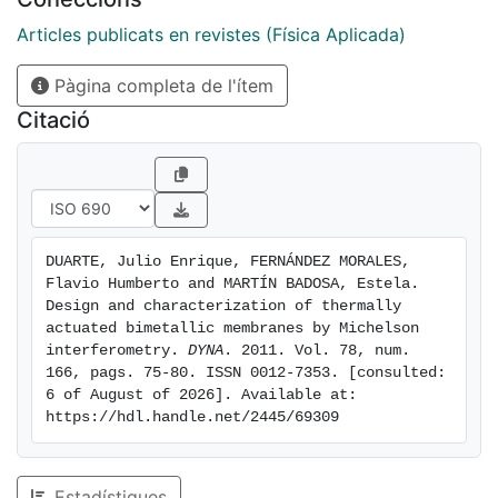
predictions made by numerical calculations.
Articles publicats en revistes (Física Aplicada)
Pàgina completa de l'ítem
Citació
DUARTE, Julio Enrique, FERNÁNDEZ MORALES, 
Flavio Humberto and MARTÍN BADOSA, Estela. 
Design and characterization of thermally 
actuated bimetallic membranes by Michelson 
interferometry. 
DYNA
. 2011. Vol. 78, num. 
166, pags. 75-80. ISSN 0012-7353. [consulted: 
6 of August of 2026]. Available at: 
https://hdl.handle.net/2445/69309
Estadístiques