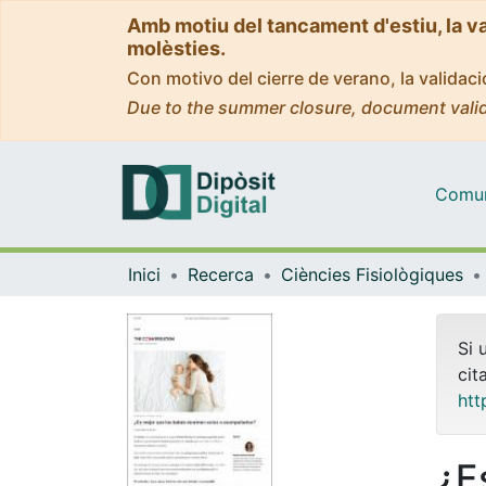
Amb motiu del tancament d'estiu, la v
molèsties.
Con motivo del cierre de verano, la valida
Due to the summer closure, document valid
Comuni
Inici
Recerca
Ciències Fisiològiques
Si 
cit
htt
¿E