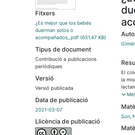
du
Fitxers
ac
¿Es mejor que los bebés
duerman solos o
Auto
acompañados_.pdf
(651.47 KB)
Gimén
Tipus de document
Contribució a publicacions
Res
periòdiques
El col
Versió
la mis
lactan
Versió publicada
amama
Més
Data de publicació
Hoy e
Matè
que co
2021-03-07
asfixi
Son
,
Llicència de publicació
Matè