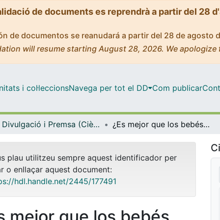
alidació de documents es reprendrà a partir del 28 d
ción de documentos se reanudará a partir del 28 de agosto 
ation will resume starting August 28, 2026. We apologize 
tats i col·leccions
Navega per tot el DD
Com publicar
Cont
Divulgació i Premsa (Ciències Fisiològiques)
¿Es mejor que los bebés duerman solos o acompañados?
Ci
us plau utilitzeu sempre aquest identificador per
ar o enllaçar aquest document:
ps://hdl.handle.net/2445/177491
s mejor que los bebés