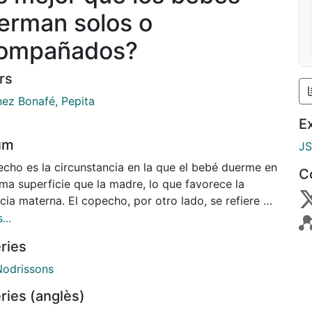
erman solos o
ompañados?
rs
ez Bonafé, Pepita
E
um
J
echo es la circunstancia en la que el bebé duerme en
C
ma superficie que la madre, lo que favorece la
cia materna. El copecho, por otro lado, se refiere a
ntar durante el colecho.
...
n día existe mucha controversia sobre los peligros
ries
nlleva dormir con el bebé. Entre ellos, una posible
a, aplastamiento o muerte súbita.
Nodrissons
ries (anglès)