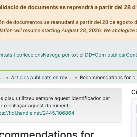
alidació de documents es reprendrà a partir del 28 d
ción de documentos se reanudará a partir del 28 de agosto 
ation will resume starting August 28, 2026. We apologize 
tats i col·leccions
Navega per tot el DD
Com publicar
Cont
l i Psicologia Quantitativa
Articles publicats en revistes (Psicologia Social i Psicologia Quantitativa)
Recommendations for choosing s
Ci
us plau utilitzeu sempre aquest identificador per
ar o enllaçar aquest document:
ps://hdl.handle.net/2445/106864
commendations for