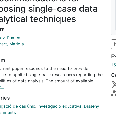
oosing single-case data
alytical techniques
rs
ov, Rumen
ert, Mariola
E
um
J
urrent paper responds to the need to provide
nce to applied single-case researchers regarding the
C
ilities of data analysis. The amount of available
e-case data analytical techniques has been growing
...
g recent years and a general overview, comparing
ries
ssibilities of these techniques, is missing. Such an
ew is provided that refers to techniques that yield
igació de cas únic
,
Investigació educativa
,
Disseny
s in terms of a raw or standardized difference and
eriments