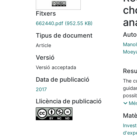
ch
Fitxers
an
662440.pdf
(952.55 KB)
Auto
Tipus de document
Manol
Article
Moeya
Versió
Versió acceptada
Res
Data de publicació
The c
guida
2017
possib
Llicència de publicació
singl
Més
durin
Matè
the po
overvi
Invest
result
d'exp