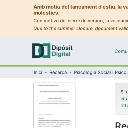
Amb motiu del tancament d'estiu, la v
molèsties.
Con motivo del cierre de verano, la valida
Due to the summer closure, document valid
Comuni
Inici
Recerca
Psicologia Socia
Si 
cit
htt
Re