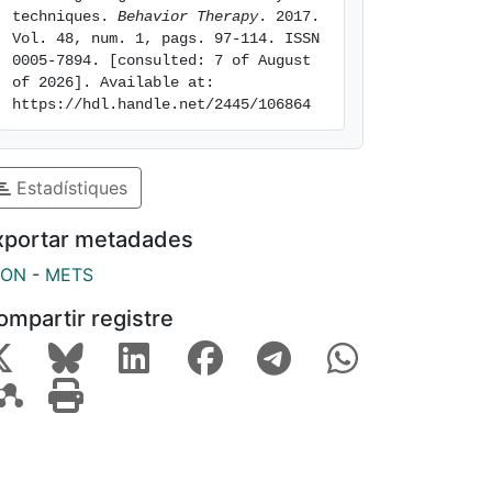
techniques. 
Behavior Therapy
. 2017. 
Vol. 48, num. 1, pags. 97-114. ISSN 
0005-7894. [consulted: 7 of August 
of 2026]. Available at: 
https://hdl.handle.net/2445/106864
Estadístiques
xportar metadades
SON
-
METS
ompartir registre