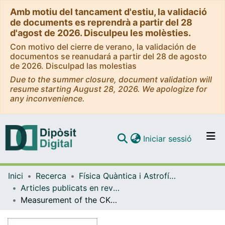
Amb motiu del tancament d'estiu, la validació
de documents es reprendrà a partir del 28
d'agost de 2026. Disculpeu les molèsties.
Con motivo del cierre de verano, la validación de
documentos se reanudará a partir del 28 de agosto
de 2026. Disculpad las molestias
Due to the summer closure, document validation will
resume starting August 28, 2026. We apologize for
any inconvenience.
(current)
Iniciar sessió
Comunitats i col·leccions
Inici
Recerca
Física Quàntica i Astrofísica
Navega per tot el DD
Articles publicats en revistes (Física Quàntica i Astrofísica)
Com publicar
Measurement of the CKM angle γ using B 0 → DK *0 with D → K S0 π + π − decays
Contacte