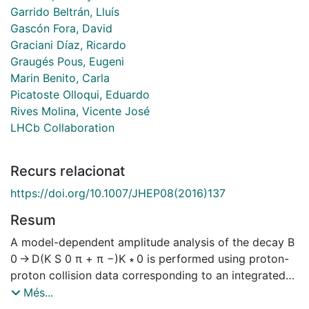
Garrido Beltrán, Lluís
Gascón Fora, David
Graciani Díaz, Ricardo
Graugés Pous, Eugeni
Marin Benito, Carla
Picatoste Olloqui, Eduardo
Rives Molina, Vicente José
LHCb Collaboration
Recurs relacionat
https://doi.org/10.1007/JHEP08(2016)137
Resum
A model-dependent amplitude analysis of the decay B
0 → D(K S 0 π + π −)K ∗ 0 is performed using proton-
proton collision data corresponding to an integrated
luminosity of 3.0 fb−1, recorded at s√=7s=7 and 8 TeV
Més...
by the LHCb experiment. The CP violation observables