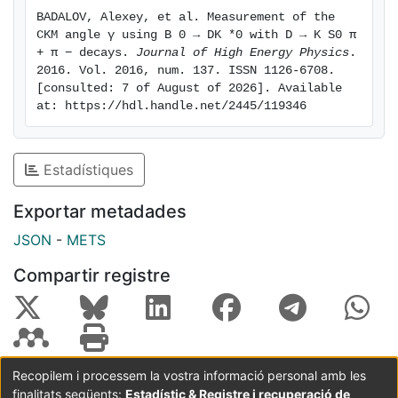
BADALOV, Alexey, et al. Measurement of the 
CKM angle γ using B 0 → DK *0 with D → K S0 π 
+ π − decays. 
Journal of High Energy Physics
. 
2016. Vol. 2016, num. 137. ISSN 1126-6708. 
[consulted: 7 of August of 2026]. Available 
at: https://hdl.handle.net/2445/119346
Estadístiques
Exportar metadades
JSON
-
METS
Compartir registre
Recopilem i processem la vostra informació personal amb les
finalitats següents:
Estadístic & Registre i recuperació de
Coordinació:
CRAI UB
Avís legal
Metadades