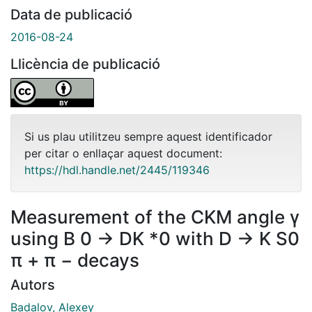
Data de publicació
2016-08-24
Llicència de publicació
Si us plau utilitzeu sempre aquest identificador
per citar o enllaçar aquest document:
https://hdl.handle.net/2445/119346
Measurement of the CKM angle γ
using B 0 → DK *0 with D → K S0
π + π − decays
Autors
Badalov, Alexey