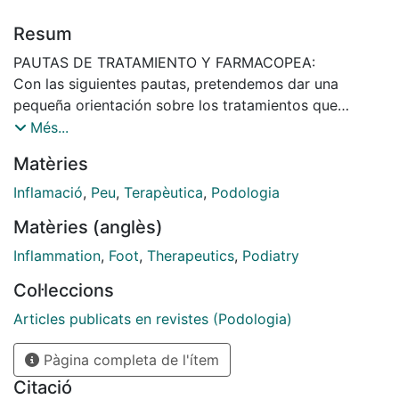
Resum
PAUTAS DE TRATAMIENTO Y FARMACOPEA:
Con las siguientes pautas, pretendemos dar una
pequeña orientación sobre los tratamientos que
consideramos más convenientes a seguir en cada
Més...
caso, ofreciendo al mismo tiempo varias alternativas
Matèries
de tipo farmacológico coadyuvante a nuestra acción.
En todos los casos facilitaremos nombres comerciales,
Inflamació
,
Peu
,
Terapèutica
,
Podologia
indicando (a ser posible), el principio activo primordial
Matèries (anglès)
que lo componen.
Al final, incluimos un apendice ordenado
Inflammation
,
Foot
,
Therapeutics
,
Podiatry
alfabéticamente con el nombre comercial de los
Col·leccions
productos, su forma de presentación y su
composición referida a principios activos cualitativos.
Articles publicats en revistes (Podologia)
Pàgina completa de l'ítem
Citació