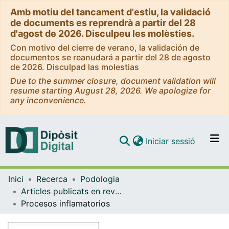
Amb motiu del tancament d'estiu, la validació
de documents es reprendrà a partir del 28
d'agost de 2026. Disculpeu les molèsties.
Con motivo del cierre de verano, la validación de
documentos se reanudará a partir del 28 de agosto
de 2026. Disculpad las molestias
Due to the summer closure, document validation will
resume starting August 28, 2026. We apologize for
any inconvenience.
(current)
Iniciar sessió
Comunitats i col·leccions
Inici
Recerca
Podologia
Navega per tot el DD
Articles publicats en revistes (Podologia)
Com publicar
Procesos inflamatorios
Contacte