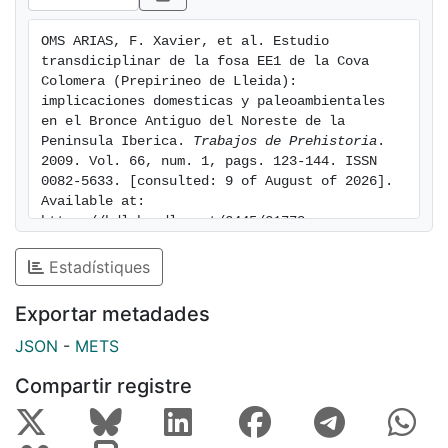
OMS ARIAS, F. Xavier, et al. Estudio 
transdiciplinar de la fosa EE1 de la Cova 
Colomera (Prepirineo de Lleida): 
implicaciones domesticas y paleoambientales 
en el Bronce Antiguo del Noreste de la 
Peninsula Iberica. 
Trabajos de Prehistoria
. 
2009. Vol. 66, num. 1, pags. 123-144. ISSN 
0082-5633. [consulted: 9 of August of 2026]. 
Available at: 
https://hdl.handle.net/2445/31778
Estadístiques
Exportar metadades
JSON
-
METS
Compartir registre