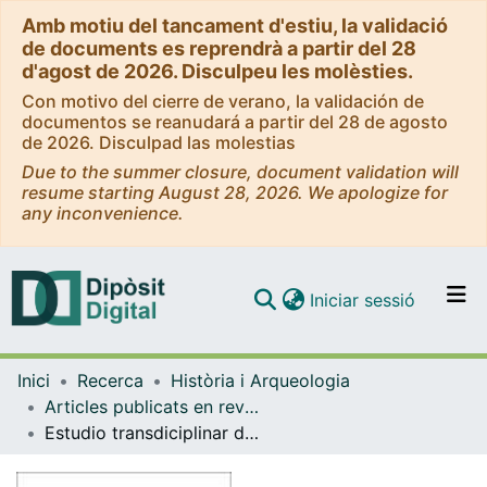
Amb motiu del tancament d'estiu, la validació
de documents es reprendrà a partir del 28
d'agost de 2026. Disculpeu les molèsties.
Con motivo del cierre de verano, la validación de
documentos se reanudará a partir del 28 de agosto
de 2026. Disculpad las molestias
Due to the summer closure, document validation will
resume starting August 28, 2026. We apologize for
any inconvenience.
(current)
Iniciar sessió
Comunitats i col·leccions
Inici
Recerca
Història i Arqueologia
Navega per tot el DD
Articles publicats en revistes (Història i Arqueologia)
Com publicar
Estudio transdiciplinar de la fosa EE1 de la Cova Colomera (Prepirineo de Lleida): implicaciones domesticas y paleoambientales en el Bronce Antiguo del Noreste de la Peninsula Iberica
Contacte