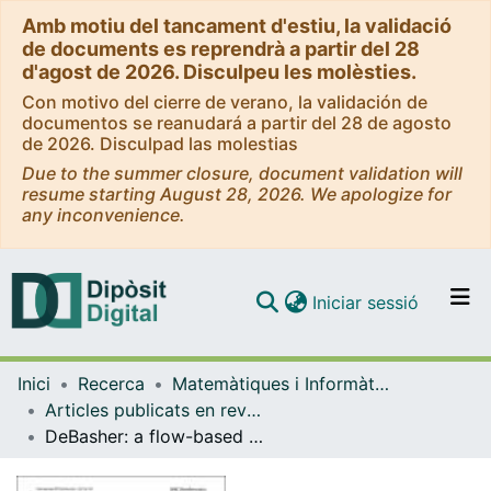
Amb motiu del tancament d'estiu, la validació
de documents es reprendrà a partir del 28
d'agost de 2026. Disculpeu les molèsties.
Con motivo del cierre de verano, la validación de
documentos se reanudará a partir del 28 de agosto
de 2026. Disculpad las molestias
Due to the summer closure, document validation will
resume starting August 28, 2026. We apologize for
any inconvenience.
(current)
Iniciar sessió
Comunitats i col·leccions
Inici
Recerca
Matemàtiques i Informàtica
Navega per tot el DD
Articles publicats en revistes (Matemàtiques i Informàtica)
Com publicar
DeBasher: a flow-based programming bash extension for the implementation of complex and interactive workflows with stateful processes
Contacte