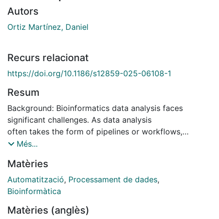
Autors
Ortiz Martínez, Daniel
Recurs relacionat
https://doi.org/10.1186/s12859-025-06108-1
Resum
Background: Bioinformatics data analysis faces
significant challenges. As data analysis
often takes the form of pipelines or workflows,
workflow managers (WfMs) have
Més...
become essential. Data flow programming constitutes
Matèries
the preferred approach in WfMs,
enabling parallel processes activated reactively based
Automatització
,
Processament de dades
,
on input availability. While this
Bioinformàtica
paradigm typically follows a linear, acyclic
Matèries (anglès)
progression, cyclic workflows are sometimes