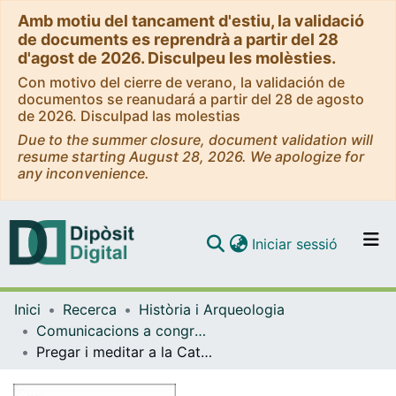
Amb motiu del tancament d'estiu, la validació
de documents es reprendrà a partir del 28
d'agost de 2026. Disculpeu les molèsties.
Con motivo del cierre de verano, la validación de
documentos se reanudará a partir del 28 de agosto
de 2026. Disculpad las molestias
Due to the summer closure, document validation will
resume starting August 28, 2026. We apologize for
any inconvenience.
(current)
Iniciar sessió
Comunitats i col·leccions
Inici
Recerca
Història i Arqueologia
Navega per tot el DD
Comunicacions a congressos (Història i Arqueologia)
Com publicar
Pregar i meditar a la Catalunya del Cinc-cents: Ignasi de Loiola i la devotio moderna montserratina
Contacte