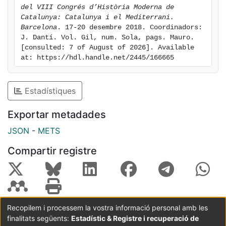
benedictino entró en contacto
del VIII Congrés d’Història Moderna de 
Catalunya: Catalunya i el Mediterrani. 
con los autores devocionales montserratinos,
Barcelona
. 17-20 desembre 2018. Coordinadors: 
miembros de una escuela
J. Dantí. Vol. Gil, num. Sola, pags. Mauro. 
espiritual con la oración mental como metodología,
[consulted: 7 of August of 2026]. Available 
claramente inspirada en
at: https://hdl.handle.net/2445/166665
la devotio moderna nacida en los Países Bajos, de la
que Cisneros fue seguidor. En la segunda parte del
Estadístiques
texto, se propone una relectura de los Ejercicios
Espirituales como un manual de perfeccionamiento
Exportar metadades
personal con influencias
de los títulos que formaban parte del repertorio
JSON
-
METS
devocional de los monjes de
Compartir registre
Montserrat. Una visión que, a su vez, nos proporciona
un retrato de cómo se
oraba y meditaba en uno de los principales centros
religiosos de la Cataluña
del siglo xvi.
Recopilem i processem la vostra informació personal amb les
[eng] This paper analyzes, through the literary
finalitats següents:
Estadístic & Registre i recuperació de
Coordinació:
CRAI UB
Avís legal
Metadades
sources, the spiritual environment