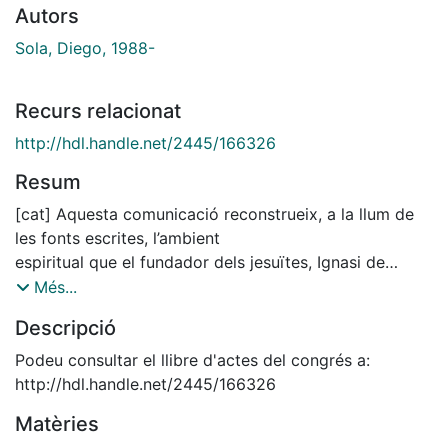
Autors
Sola, Diego, 1988-
Recurs relacionat
http://hdl.handle.net/2445/166326
Resum
[cat] Aquesta comunicació reconstrueix, a la llum de
les fonts escrites, l’ambient
espiritual que el fundador dels jesuïtes, Ignasi de
Loiola, va trobar en arribar
Més...
a Montserrat el 1522, un període marcat encara per
Descripció
l’abadiat de García Jiménez de Cisneros (1493-1510).
Al cenobi benedictí va entrar en contacte amb
Podeu consultar el llibre d'actes del congrés a:
els autors devocionals montserratins, membres d’una
http://hdl.handle.net/2445/166326
escola espiritual amb
Matèries
l’oració mental com a metodologia, clarament