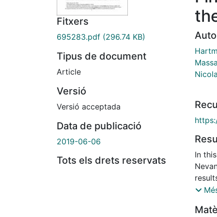
th
Fitxers
Auto
695283.pdf
(296.74 KB)
Hartm
Tipus de document
Massa
Article
Nicol
Versió
Recu
Versió acceptada
https
Data de publicació
Res
2019-06-06
In thi
Tots els drets reservats
Nevan
result
$H^{\i
Més
$H^{\i
Matè
is str