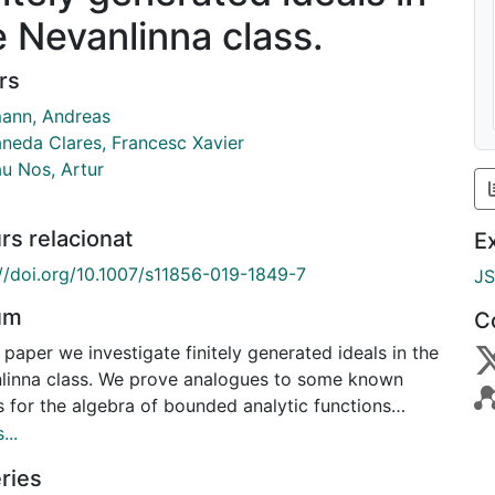
e Nevanlinna class.
rs
ann, Andreas
neda Clares, Francesc Xavier
au Nos, Artur
rs relacionat
E
://doi.org/10.1007/s11856-019-1849-7
J
um
C
s paper we investigate finitely generated ideals in the
linna class. We prove analogues to some known
s for the algebra of bounded analytic functions
nfty}$. We also show that, in contrast to the
...
nfty}$ case, the stable rank of the Nevanlinna class
ries
ictly bigger than 1.