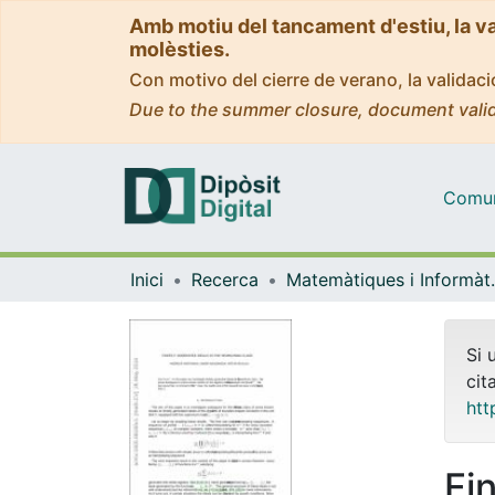
Amb motiu del tancament d'estiu, la v
molèsties.
Con motivo del cierre de verano, la valida
Due to the summer closure, document valid
Comuni
Inici
Recerca
Matemàti
Si 
cit
htt
Fi