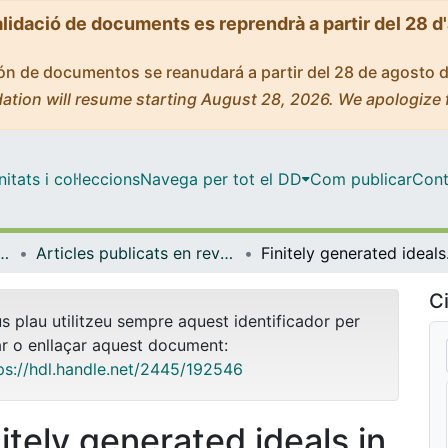
alidació de documents es reprendrà a partir del 28 d
ción de documentos se reanudará a partir del 28 de agosto 
ation will resume starting August 28, 2026. We apologize 
tats i col·leccions
Navega per tot el DD
Com publicar
Cont
ques i Informàtica
Articles publicats en revistes (Matemàtiques i Informàtica)
Finitel
Ci
us plau utilitzeu sempre aquest identificador per
ar o enllaçar aquest document:
ps://hdl.handle.net/2445/192546
nitely generated ideals in