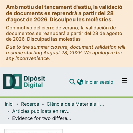
Amb motiu del tancament d'estiu, la validació
de documents es reprendrà a partir del 28
d'agost de 2026. Disculpeu les molèsties.
Con motivo del cierre de verano, la validación de
documentos se reanudará a partir del 28 de agosto
de 2026. Disculpad las molestias
Due to the summer closure, document validation will
resume starting August 28, 2026. We apologize for
any inconvenience.
(current)
Iniciar sessió
Comunitats i col·leccions
Inici
Recerca
Ciència dels Materials i Química Física
Navega per tot el DD
Articles publicats en revistes (Ciència dels Materials i Química Física)
Com publicar
Evidence for two different bonding mechanisms of Al on Si(111)
Contacte