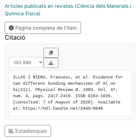
the quality of the wave function (Hartree-Fock or
Articles publicats en revistes (Ciència dels Materials i
configuration interaction), the chemisorption energy
Química Física)
depends strongly on the wave function used. In fact,
Pàgina completa de l'ítem
inclusion of correlation energy is necessary to
properly describe the interaction energies.
Citació
ILLAS I RIERA, Francesc, et al. Evidence for 
two different bonding mechanisms of Al on 
Si(111). 
Physical Review B
. 1993. Vol. 47, 
num. 4, pags. 2417-2419. ISSN 0163-1829. 
[consulted: 7 of August of 2026]. Available 
at: https://hdl.handle.net/2445/9846
Estadístiques