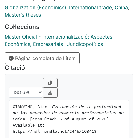
EE.UU
Globalization (Economics)
,
International trade
,
China
,
Master's theses
Col·leccions
Màster Oficial - Internacionalització: Aspectes
Econòmics, Empresarials i Juridicopolítics
Pàgina completa de l'ítem
Citació
XIANYING, Bian. 
Evaluación de la profundidad 
de los acuerdos de comercio preferenciales de 
China.
 [consulted: 6 of August of 2026]. 
Available at: 
https://hdl.handle.net/2445/168418