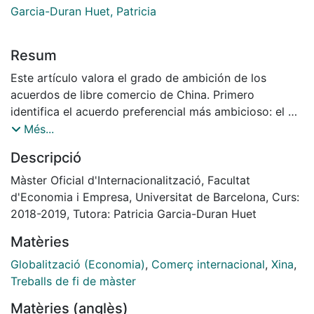
Garcia-Duran Huet, Patricia
Resum
Este artículo valora el grado de ambición de los
acuerdos de libre comercio de China. Primero
identifica el acuerdo preferencial más ambicioso: el de
China con Corea del Sur a través de una comparativa
Més...
de los 17 acuerdos de libre comercio que ha firmado
Descripció
China con 25 países y regiones. A continuación,
compara este acuerdo con los de Estados Unidos y la
Màster Oficial d'Internacionalització, Facultat
Unión Europea con Corea del Sur. Los resultados
d'Economia i Empresa, Universitat de Barcelona, Curs:
ponen de manifiesto que si bien la estrategia de la
2018-2019, Tutora: Patricia Garcia-Duran Huet
zona de libre comercio de China comenzó tarde, se ha
Matèries
desarrollado rápidamente. Sin embargo, en términos
de la amplitud y profundidad del acuerdo, China sigue
Globalització (Economia)
,
Comerç internacional
,
Xina
,
siendo conservadora y existe una gran brecha con los
Treballs de fi de màster
países desarrollados, lo que también es una razón
Matèries (anglès)
importante de no llegar a un acuerdo con la UE y los