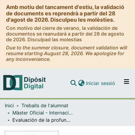
Amb motiu del tancament d'estiu, la validació
de documents es reprendrà a partir del 28
d'agost de 2026. Disculpeu les molèsties.
Con motivo del cierre de verano, la validación de
documentos se reanudará a partir del 28 de agosto
de 2026. Disculpad las molestias
Due to the summer closure, document validation will
resume starting August 28, 2026. We apologize for
any inconvenience.
(current)
Iniciar sessió
Comunitats i col·leccions
Inici
Treballs de l'alumnat
Navega per tot el DD
Màster Oficial - Internacionalització: Aspectes Econòmics, Empresarials i Juridicopolítics
Com publicar
Evaluación de la profundidad de los acuerdos de comercio preferenciales de China
Contacte