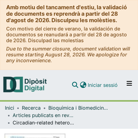
Amb motiu del tancament d'estiu, la validació
de documents es reprendrà a partir del 28
d'agost de 2026. Disculpeu les molèsties.
Con motivo del cierre de verano, la validación de
documentos se reanudará a partir del 28 de agosto
de 2026. Disculpad las molestias
Due to the summer closure, document validation will
resume starting August 28, 2026. We apologize for
any inconvenience.
(current)
Iniciar sessió
Comunitats i col·leccions
Inici
Recerca
Bioquímica i Biomedicina Molecular
Navega per tot el DD
Articles publicats en revistes (Bioquímica i Biomedicina Molecular)
Com publicar
Circadian-related heteromerization of adrenergic and dopamine D4 receptors modulates melatonin synthesis and release in the pineal gland
Contacte