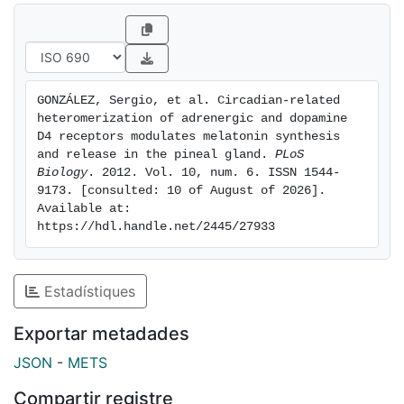
form of dopamine to control circadian inputs.
GONZÁLEZ, Sergio, et al. Circadian-related 
heteromerization of adrenergic and dopamine 
D4 receptors modulates melatonin synthesis 
and release in the pineal gland. 
PLoS 
Biology
. 2012. Vol. 10, num. 6. ISSN 1544-
9173. [consulted: 10 of August of 2026]. 
Available at: 
https://hdl.handle.net/2445/27933
Estadístiques
Exportar metadades
JSON
-
METS
Compartir registre