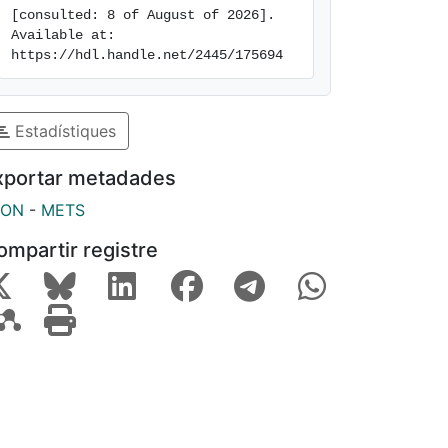
[consulted: 8 of August of 2026]. 
Available at: 
https://hdl.handle.net/2445/175694
Estadístiques
xportar metadades
SON
-
METS
ompartir registre