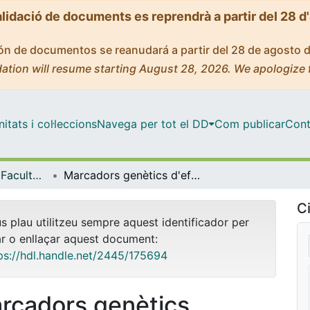
alidació de documents es reprendrà a partir del 28 d
ción de documentos se reanudará a partir del 28 de agosto 
ation will resume starting August 28, 2026. We apologize 
tats i col·leccions
Navega per tot el DD
Com publicar
Cont
Tesis Doctorals - Facultat - Farmàcia i Ciències de l'Alimentació
Marcadors genètics d'eficàcia i toxicitat en el tractament del càncer colorectal
Ci
us plau utilitzeu sempre aquest identificador per
ar o enllaçar aquest document:
ps://hdl.handle.net/2445/175694
rcadors genètics