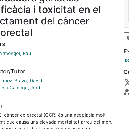
ficàcia i toxicitat en el
actament del càncer
lorectal
rs
E
 Armengol, Pau
J
ctor/Tutor
C
López-Bravo, David
lés i Calonge, Jordi
um
El càncer colorectal (CCR) és una neoplàsia molt
ent que causa una elevada mortalitat arreu del món.
rmacs més utilitzats en el seu maneig són