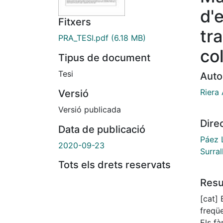
d'e
Fitxers
tr
PRA_TESI.pdf
(6.18 MB)
co
Tipus de document
Tesi
Auto
Riera
Versió
Versió publicada
Dire
Data de publicació
Páez 
2020-09-23
Surral
Tots els drets reservats
Res
[cat] 
freqü
Els fà