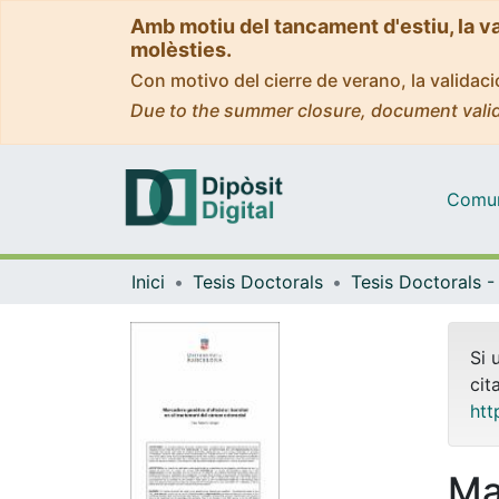
Amb motiu del tancament d'estiu, la v
molèsties.
Con motivo del cierre de verano, la valida
Due to the summer closure, document valid
Comuni
Inici
Tesis Doctorals
Si 
cit
htt
Ma