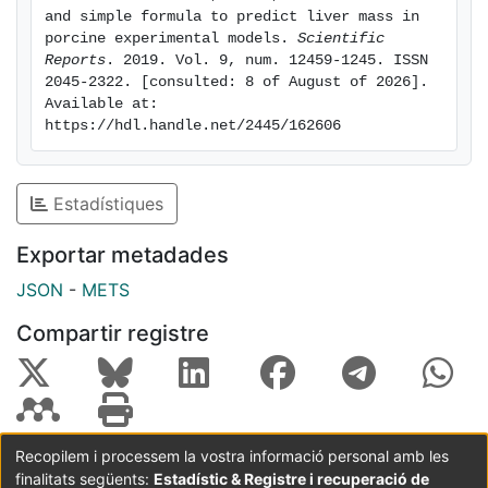
and simple formula to predict liver mass in 
porcine experimental models. 
Scientific 
Reports
. 2019. Vol. 9, num. 12459-1245. ISSN 
2045-2322. [consulted: 8 of August of 2026]. 
Available at: 
https://hdl.handle.net/2445/162606
Estadístiques
Exportar metadades
JSON
-
METS
Compartir registre
Recopilem i processem la vostra informació personal amb les
finalitats següents:
Estadístic & Registre i recuperació de
Coordinació:
CRAI UB
Avís legal
Metadades