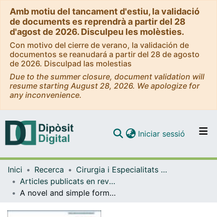
Amb motiu del tancament d'estiu, la validació
de documents es reprendrà a partir del 28
d'agost de 2026. Disculpeu les molèsties.
Con motivo del cierre de verano, la validación de
documentos se reanudará a partir del 28 de agosto
de 2026. Disculpad las molestias
Due to the summer closure, document validation will
resume starting August 28, 2026. We apologize for
any inconvenience.
(current)
Iniciar sessió
Comunitats i col·leccions
Inici
Recerca
Cirurgia i Especialitats Medicoquirúrgiques
Navega per tot el DD
Articles publicats en revistes (Cirurgia i Especialitats Medicoquirúrgiques)
Com publicar
A novel and simple formula to predict liver mass in porcine experimental models.
Contacte