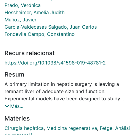
Prado, Verónica
Hessheimer, Amelia Judith
Muñoz, Javier
García-Valdecasas Salgado, Juan Carlos
Fondevila Campo, Constantino
Recurs relacionat
https://doi.org/10.1038/s41598-019-48781-2
Resum
A primary limitation in hepatic surgery is leaving a
remnant liver of adequate size and function.
Experimental models have been designed to study
processes of liver injury and regeneration in this
Més...
context, yet a formula to accurately calculate liver
Matèries
mass in an animal model is lacking. This study aims to
create a novel and simple formula to estimate the
Cirurgia hepàtica
,
Medicina regenerativa
,
Fetge
,
Anàlisi
mass of the native liver in a species of pigs commonly