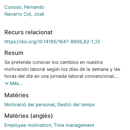
Curioso, Fernando
Navarro Cid, José
Recurs relacionat
https://doi.org/10.14195/1647-8606_62-1_13
Resum
Se pretende conocer los cambios en nuestra
motivación laboral según los días de la semana y las
horas del día en una jornada laboral convencional.
Usando la técnica de diarios, obtuvimos seis registros
Més...
diarios durante 21 días laborables consecutivos.
Matèries
Setenta trabajadores registraron su motivación (6499
registros) usando tres variables: motivación, creencias
Motivació del personal
,
Gestió del temps
de auto-eficacia e instrumentalidad. Junto a la carta
Matèries (anglès)
de consentimiento, se recogió también información
sobre variables socio-demográficas y motivacionales
Employee motivation
,
Time management