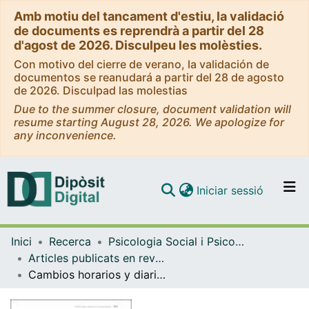
Amb motiu del tancament d'estiu, la validació
de documents es reprendrà a partir del 28
d'agost de 2026. Disculpeu les molèsties.
Con motivo del cierre de verano, la validación de
documentos se reanudará a partir del 28 de agosto
de 2026. Disculpad las molestias
Due to the summer closure, document validation will
resume starting August 28, 2026. We apologize for
any inconvenience.
(current)
Iniciar sessió
Comunitats i col·leccions
Inici
Recerca
Psicologia Social i Psicologia Quantitativa
Navega per tot el DD
Articles publicats en revistes (Psicologia Social i Psicologia Quantitativa)
Com publicar
Cambios horarios y diarios en la motivación laboral: ¿Influye el tiempo objetivo en la motivación en el trabajo?
Contacte