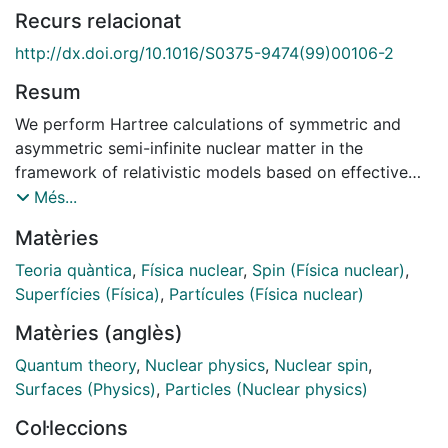
Recurs relacionat
http://dx.doi.org/10.1016/S0375-9474(99)00106-2
Resum
We perform Hartree calculations of symmetric and
asymmetric semi-infinite nuclear matter in the
framework of relativistic models based on effective
hadronic field theories as recently proposed in the
Més...
literature. In addition to the conventional cubic and
Matèries
quartic scalar self-interactions, the extended models
incorporate a quartic vector self-interaction, scalar-
Teoria quàntica
,
Física nuclear
,
Spin (Física nuclear)
,
vector non-linearities and tensor couplings of the
Superfícies (Física)
,
Partícules (Física nuclear)
vector mesons. We investigate the implications of
Matèries (anglès)
these terms on nuclear surface properties such as the
surface energy coefficient, surface thickness, surface
Quantum theory
,
Nuclear physics
,
Nuclear spin
,
stiffness coefficient, neutron skin thickness and the
Surfaces (Physics)
,
Particles (Nuclear physics)
spin-orbit force.
Col·leccions