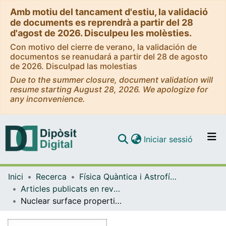
Amb motiu del tancament d'estiu, la validació
de documents es reprendrà a partir del 28
d'agost de 2026. Disculpeu les molèsties.
Con motivo del cierre de verano, la validación de
documentos se reanudará a partir del 28 de agosto
de 2026. Disculpad las molestias
Due to the summer closure, document validation will
resume starting August 28, 2026. We apologize for
any inconvenience.
(current)
Iniciar sessió
Comunitats i col·leccions
Inici
Recerca
Física Quàntica i Astrofísica
Navega per tot el DD
Articles publicats en revistes (Física Quàntica i Astrofísica)
Com publicar
Nuclear surface properties in relativistic effective field theory
Contacte