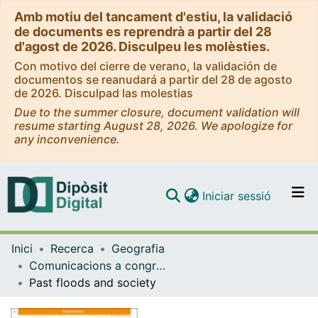
Amb motiu del tancament d'estiu, la validació
de documents es reprendrà a partir del 28
d'agost de 2026. Disculpeu les molèsties.
Con motivo del cierre de verano, la validación de
documentos se reanudará a partir del 28 de agosto
de 2026. Disculpad las molestias
Due to the summer closure, document validation will
resume starting August 28, 2026. We apologize for
any inconvenience.
(current)
Iniciar sessió
Comunitats i col·leccions
Inici
Recerca
Geografia
Navega per tot el DD
Comunicacions a congressos (Geografia)
Com publicar
Past floods and society
Contacte