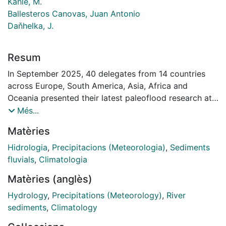
Kahle, M.
Ballesteros Canovas, Juan Antonio
Daňhelka, J.
Resum
In September 2025, 40 delegates from 14 countries
across Europe, South America, Asia, Africa and
Oceania presented their latest paleoflood research at
the FLOODS Working Group (FWG) workshop in
Més...
Prague (Schulte et al. 2025a) — one of the world's
Matèries
most remarkable historical flood-reference sites. The
conference organized by the Czech
Hidrologia
,
Precipitacions (Meteorologia)
,
Sediments
Hydrometeorological Institute (CHMI) and the
fluvials
,
Climatologia
University of Barcelona focused on: i) providing robust
Matèries (anglès)
datasets for future risk scenarios, adaptation and
mitigation strategies by integrating space-time flood
Hydrology
,
Precipitations (Meteorology)
,
River
information across disciplines; and ii) how, when and
sediments
,
Climatology
where river floodplains and coastal areas were