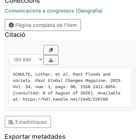
Col·leccions
profoundly transformed by societies, thus changing
flood dynamics and providing evidence of the
Comunicacions a congressos (Geografia)
Anthropocene.
Pàgina completa de l'ítem
Citació
SCHULTE, Lothar, et al. Past floods and 
society. 
Past Global Changes Magazine
. 2025. 
Vol. 34, num. 1, pags. 98. ISSN 2411-605X. 
[consulted: 8 of August of 2026]. Available 
at: https://hdl.handle.net/2445/226766
Estadístiques
Exportar metadades